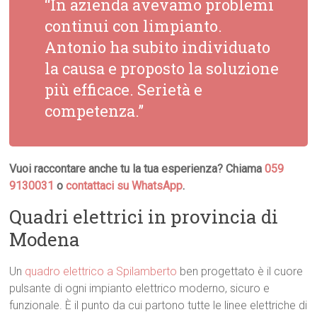
“In azienda avevamo problemi
continui con limpianto.
Antonio ha subito individuato
la causa e proposto la soluzione
più efficace. Serietà e
competenza.”
Vuoi raccontare anche tu la tua esperienza? Chiama
059
9130031
o
contattaci su WhatsApp
.
Quadri elettrici in provincia di
Modena
Un
quadro elettrico a Spilamberto
ben progettato è il cuore
pulsante di ogni impianto elettrico moderno, sicuro e
funzionale. È il punto da cui partono tutte le linee elettriche di