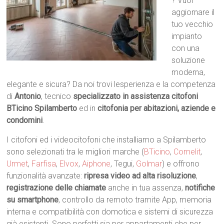
? Vuoi
aggiornare il
tuo vecchio
impianto
con una
soluzione
moderna,
elegante e sicura? Da noi trovi lesperienza e la competenza
di
Antonio
, tecnico
specializzato in assistenza citofoni
BTicino Spilamberto
ed in
citofonia per abitazioni, aziende e
condomini
.
I citofoni ed i videocitofoni che installiamo a Spilamberto
sono selezionati tra le migliori marche (
BTicino
,
Comelit
,
Urmet
,
Farfisa
,
Elvox
,
Aiphone
, Tegui,
Golmar
) e offrono
funzionalità avanzate:
ripresa video ad alta risoluzione
,
registrazione delle chiamate
anche in tua assenza,
notifiche
su smartphone
, controllo da remoto tramite App, memoria
interna e compatibilità con domotica e sistemi di sicurezza
già esistenti. Sono perfetti sia per appartamenti che per