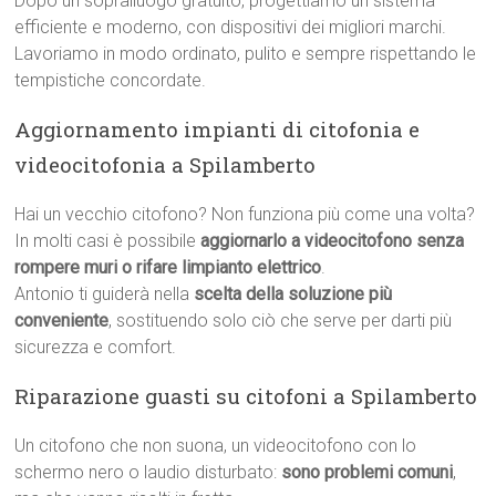
Dopo un sopralluogo gratuito, progettiamo un sistema
efficiente e moderno, con dispositivi dei migliori marchi.
Lavoriamo in modo ordinato, pulito e sempre rispettando le
tempistiche concordate.
Aggiornamento impianti di citofonia e
videocitofonia a Spilamberto
Hai un vecchio citofono? Non funziona più come una volta?
In molti casi è possibile
aggiornarlo a videocitofono senza
rompere muri o rifare limpianto elettrico
.
Antonio ti guiderà nella
scelta della soluzione più
conveniente
, sostituendo solo ciò che serve per darti più
sicurezza e comfort.
Riparazione guasti su citofoni a Spilamberto
Un citofono che non suona, un videocitofono con lo
schermo nero o laudio disturbato:
sono problemi comuni
,