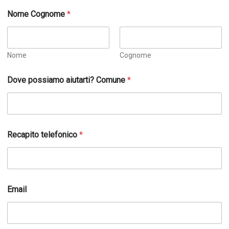
Nome Cognome
*
Nome
Cognome
Dove possiamo aiutarti? Comune
*
E
Recapito telefonico
*
m
a
i
l
l
a
Email
E
m
a
i