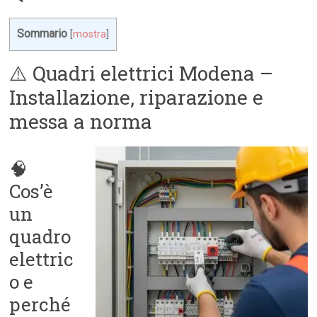
Sommario
[
mostra
]
⚠️ Quadri elettrici Modena –
Installazione, riparazione e
messa a norma
🧠
Cos’è
un
quadro
elettric
o e
perché