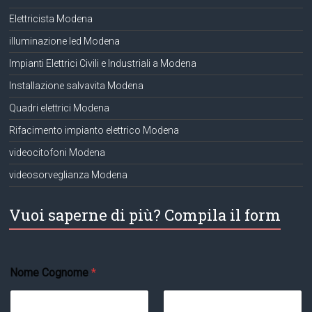
Elettricista Modena
illuminazione led Modena
Impianti Elettrici Civili e Industriali a Modena
Installazione salvavita Modena
Quadri elettrici Modena
Rifacimento impianto elettrico Modena
videocitofoni Modena
videosorveglianza Modena
Vuoi saperne di più? Compila il form
S
Nome Cognome
*
p
e
c