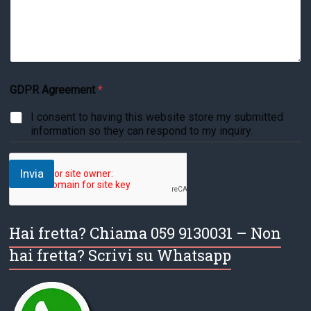
GDPR Agreement
*
I consent to having this website store my submitted
information so they can respond to my inquiry.
Invia
Hai fretta? Chiama 059 9130031 – Non
hai fretta? Scrivi su Whatsapp