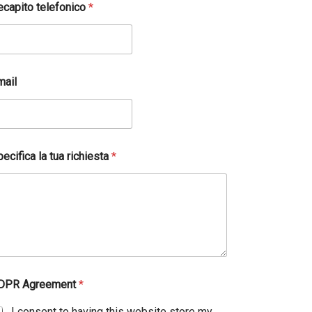
ecapito telefonico
*
mail
ecifica la tua richiesta
*
DPR Agreement
*
I consent to having this website store my