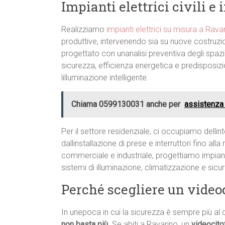
Impianti elettrici civili e
Realizziamo
impianti elettrici su misura a Rava
produttive, intervenendo sia su nuove costruzion
progettato con unanalisi preventiva degli spazi 
sicurezza, efficienza energetica e predisposiz
lilluminazione intelligente.
Chiama 0599130031 anche per
assistenza 
Per il settore residenziale, ci occupiamo dellint
dallinstallazione di prese e interruttori fino al
commerciale e industriale, progettiamo impiant
sistemi di illuminazione, climatizzazione e sic
Perché scegliere un video
In unepoca in cui la sicurezza è sempre più al 
non basta più
. Se abiti a Ravarino, un
videocito