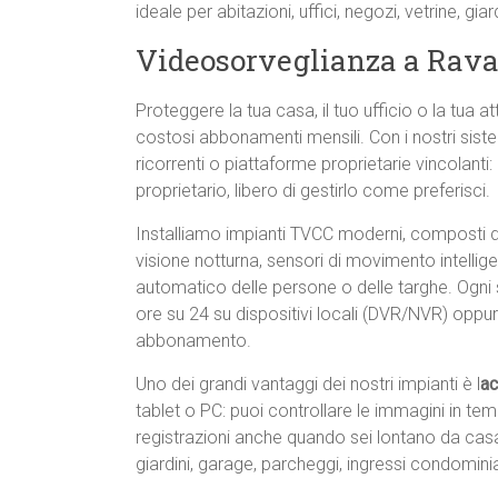
ideale per abitazioni, uffici, negozi, vetrine, gia
Videosorveglianza a Rav
Proteggere la tua casa, il tuo ufficio o la tua 
costosi abbonamenti mensili. Con i nostri sist
ricorrenti o piattaforme proprietarie vincolanti: a
proprietario, libero di gestirlo come preferisci.
Installiamo impianti TVCC moderni, composti
visione notturna, sensori di movimento intellig
automatico delle persone o delle targhe. Ogni 
ore su 24 su dispositivi locali (DVR/NVR) oppu
abbonamento.
Uno dei grandi vantaggi dei nostri impianti è l
ac
tablet o PC: puoi controllare le immagini in te
registrazioni anche quando sei lontano da casa. È
giardini, garage, parcheggi, ingressi condomini