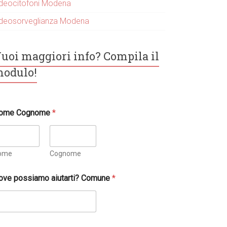
ideocitofoni Modena
ideosorveglianza Modena
uoi maggiori info? Compila il
odulo!
ome Cognome
*
ome
Cognome
ove possiamo aiutarti? Comune
*