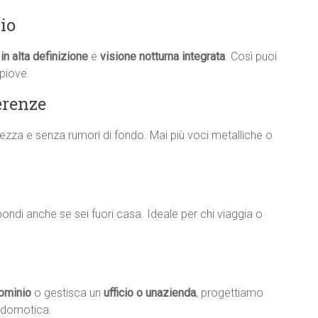
io
in alta definizione
e
visione notturna integrata
. Così puoi
piove.
erenze
iarezza e senza rumori di fondo. Mai più voci metalliche o
rispondi anche se sei fuori casa. Ideale per chi viaggia o
ominio
o gestisca un
ufficio o unazienda
, progettiamo
a domotica.