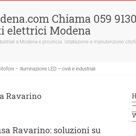
odena.com Chiama 059 91300
i elettrici Modena
 e industriali a Modena e provincia. Istallazione e manutenzione ci
ofoni – Illuminazione LED – civili e industriali
sa Ravarino
H
–
W
isa Ravarino: soluzioni su