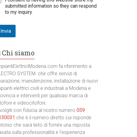
submitted information so they can respond
to my inquiry.
Invia
Chi siamo
mpiantiElettriciModena.com fa riferimento a
LECTRO SYSTEM. che offre servizi di
parazione, manutenzione, installazione di nuovi
pianti elettrici civili e industriali a Modena e
ovincia e interventi per qualsiasi marca di
tofoni e videocitofoni.
volgiti con fiducia al nostro numero
059
130031
che è il numero diretto cui risponde
tonio che sarà lieto di fornire una risposta
sata sulla professionalità e l’esperienza