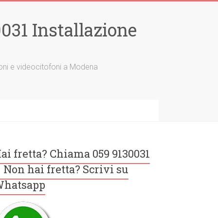
31 Installazione
tofoni e videocitofoni a Modena
ai fretta? Chiama 059 9130031
 Non hai fretta? Scrivi su
hatsapp