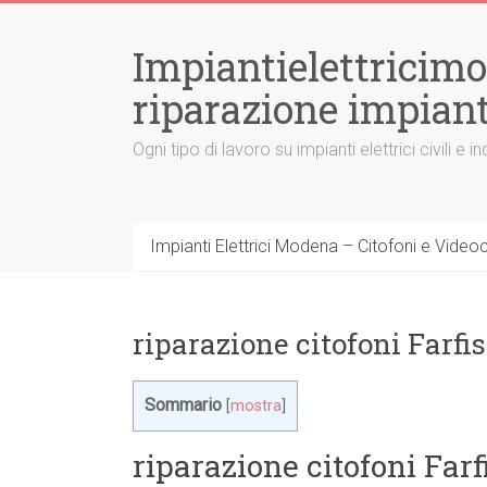
Vai
al
Impiantielettricim
contenuto
riparazione impiant
Ogni tipo di lavoro su impianti elettrici civili
Impianti Elettrici Modena – Citofoni e Videocit
riparazione citofoni Farfi
Sommario
[
mostra
]
riparazione citofoni Farf