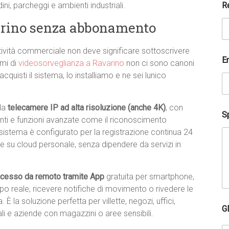
R
rdini, parcheggi e ambienti industriali.
arino senza abbonamento
attività commerciale non deve significare sottoscrivere
E
emi di
videosorveglianza a Ravarino
non ci sono canoni
cquisti il sistema, lo installiamo e ne sei lunico
 da
telecamere IP ad alta risoluzione (anche 4K)
, con
Sp
enti e funzioni avanzate come il riconoscimento
sistema è configurato per la registrazione continua 24
re su cloud personale, senza dipendere da servizi in
cesso da remoto tramite App
gratuita per smartphone,
mpo reale, ricevere notifiche di movimento o rivedere le
 la soluzione perfetta per villette, negozi, uffici,
D
G
o
ali e aziende con magazzini o aree sensibili.
v