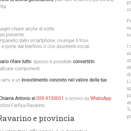
p
tta.
c
Pe
ri
agini chiare anche di notte.
ei presente.
l
ampanello dallo smartphone, ovunque ti trovi.
i
e porte dal telefono o con assistenti vocali.
I 
e
ut
rio rifare tutto
: spesso è possibile
convertirlo
id
 alcune componenti.
di
e ami, e un
investimento concreto nel valore della tua
L’
sp
pa
Chiama Antonio al
059 9130031
o scrivici su
WhatsApp
:
a
tofoni Farfisa Ravarino.
Tu
 Ravarino e provincia
pr