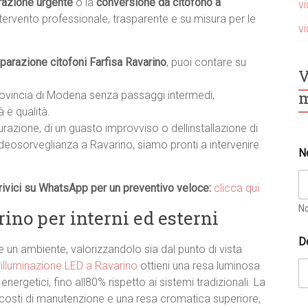
razione urgente
o la
conversione da citofono a
v
ntervento professionale, trasparente e su misura per le
v
iparazione citofoni Farfisa Ravarino
, puoi contare su
V
m
provincia di Modena senza passaggi intermedi,
 e qualità.
turazione, di un guasto improvviso o dellinstallazione di
deosorveglianza a Ravarino, siamo pronti a intervenire
N
ivici su WhatsApp per un preventivo veloce:
clicca qui
N
ino per interni ed esterni
D
un ambiente, valorizzandolo sia dal punto di vista
i
illuminazione LED a Ravarino
ottieni una resa luminosa
ergetici, fino all80% rispetto ai sistemi tradizionali. La
i costi di manutenzione e una resa cromatica superiore,