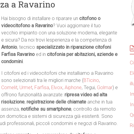
zza a Ravarino
Hai bisogno di installare o riparare un
citofono o
videocitofono a Ravarino
? Vuoi aggiornare il tuo
vecchio impianto con una soluzione moderna, elegante
e sicura? Da noi trovi lesperienza e la competenza di
Antonio
, tecnico
specializzato in riparazione citofoni
Farfisa Ravarino
ed in
citofonia per abitazioni, aziende e
condomini
.
C
E
I citofoni ed i videocitofoni che installiamo a Ravarino
sono selezionati tra le migliori marche (
BTicino
,
i
Comelit
,
Urmet
,
Farfisa
,
Elvox
,
Aiphone
, Tegui,
Golmar
) e
Im
offrono funzionalità avanzate:
ripresa video ad alta
risoluzione
,
registrazione delle chiamate
anche in tua
I
assenza,
notifiche su smartphone
, controllo da remoto
Q
on domotica e sistemi di sicurezza già esistenti. Sono
studi professionali, piccoli condomini e negozi di Ravarino.
R