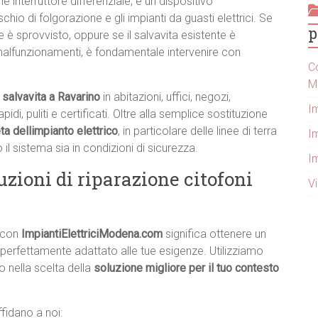
interruttore differenziale, è un dispositivo
hio di folgorazione e gli impianti da guasti elettrici. Se
p
 è sprovvisto, oppure se il salvavita esistente è
alfunzionamenti, è fondamentale intervenire con
Co
M
 salvavita a Ravarino
in abitazioni, uffici, negozi,
I
di, puliti e certificati. Oltre alla semplice sostituzione
ta dellimpianto elettrico
, in particolare delle linee di terra
Im
 il sistema sia in condizioni di sicurezza.
I
uzioni di riparazione citofoni
V
o con
ImpiantiElettriciModena.com
significa ottenere un
 perfettamente adattato alle tue esigenze. Utilizziamo
o nella scelta della
soluzione migliore per il tuo contesto
fidano a noi: