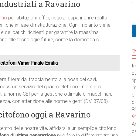
e
 industriali a Ravarino
S
p
rino
per abitazioni, uffici, negozi, capannoni e realtà
e
c
i che in fase di ristrutturazione. Ogni impianto viene
i
e dei carichi richiesti, per garantire la massima
f
ione alle tecnologie future, come la domotica o
i
c
a
N
citofoni Vimar Finale Emilia
o
I
m
E
e
era filiera: dal tracciamento alla posa dei cavi,
ri
la messa in servizio del quadro elettrico. In ambito
im
i a norme CEI per la gestione ottimale di macchinari,
pr
urezza, con attenzione alle norme vigenti (DM 37/08).
ci
Ri
citofono oggi a Ravarino
9
An
centro delle nostre vite, affidarsi a un semplice citofono
ba
fono di ultima generazione
può fare la differenza tra una