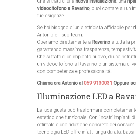
Che si tratti di una
nuova installazione
, una
ripa
videocitofono a Ravarino
, puoi contare su un i
tue esigenze.
Se hai bisogno di un elettricista affidabile per
r
Antonio e il suo team.
Operiamo direttamente a
Ravarino
e tutta la 
garantendo massima trasparenza, tempestività
Che si tratti di un impianto nuovo, di una ristrut
un videocitofono a Ravarino o un sistema di vi
con competenza e professionalità.
Chiama ora Antonio al
059 9130031
Oppure scr
Illuminazione LED a Ravar
La luce giusta può trasformare completamente 
estetico che funzionale. Con i nostri impianti d
ottimale e una riduzione concreta dei consumi en
tecnologia LED offre infatti lunga durata, bass