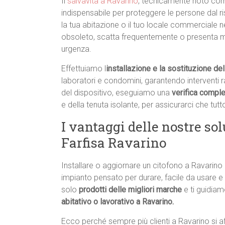
Il
salvavita a Ravarino
, tecnicamente noto come 
indispensabile per proteggere le persone dal risc
la tua abitazione o il tuo locale commerciale ne
obsoleto, scatta frequentemente o presenta m
urgenza.
Effettuiamo l
installazione e la sostituzione del
laboratori e condomini, garantendo interventi rapi
del dispositivo, eseguiamo una
verifica comple
e della tenuta isolante, per assicurarci che tutto
I vantaggi delle nostre sol
Farfisa Ravarino
Installare o aggiornare un citofono a Ravarin
impianto pensato per durare, facile da usare e
solo
prodotti delle migliori marche
e ti guidiam
abitativo o lavorativo a Ravarino.
Ecco perché sempre più clienti a Ravarino si af