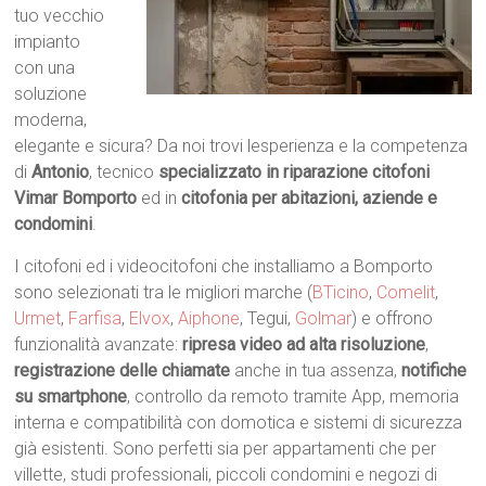
tuo vecchio
impianto
con una
soluzione
moderna,
elegante e sicura? Da noi trovi lesperienza e la competenza
di
Antonio
, tecnico
specializzato in riparazione citofoni
Vimar Bomporto
ed in
citofonia per abitazioni, aziende e
condomini
.
I citofoni ed i videocitofoni che installiamo a Bomporto
sono selezionati tra le migliori marche (
BTicino
,
Comelit
,
Urmet
,
Farfisa
,
Elvox
,
Aiphone
, Tegui,
Golmar
) e offrono
funzionalità avanzate:
ripresa video ad alta risoluzione
,
registrazione delle chiamate
anche in tua assenza,
notifiche
su smartphone
, controllo da remoto tramite App, memoria
interna e compatibilità con domotica e sistemi di sicurezza
già esistenti. Sono perfetti sia per appartamenti che per
villette, studi professionali, piccoli condomini e negozi di