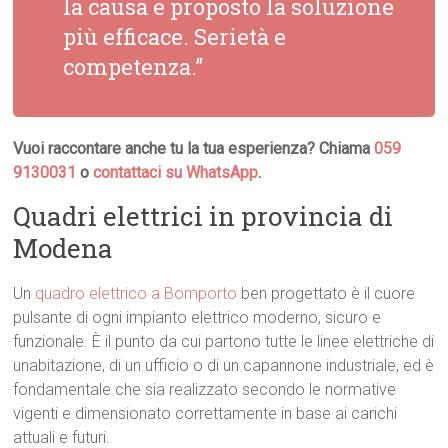
la causa e proposto la soluzione
più efficace. Serietà e
competenza.”
Vuoi raccontare anche tu la tua esperienza? Chiama
059
9130031
o
contattaci su WhatsApp
.
Quadri elettrici in provincia di
Modena
Un
quadro elettrico a Bomporto
ben progettato è il cuore
pulsante di ogni impianto elettrico moderno, sicuro e
funzionale. È il punto da cui partono tutte le linee elettriche di
unabitazione, di un ufficio o di un capannone industriale, ed è
fondamentale che sia realizzato secondo le normative
vigenti e dimensionato correttamente in base ai carichi
attuali e futuri.