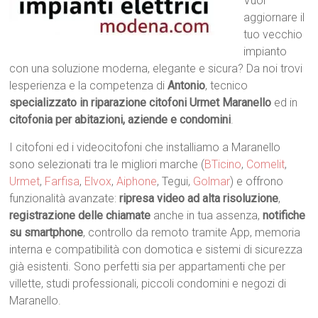
Vuoi
aggiornare il
tuo vecchio
impianto
con una soluzione moderna, elegante e sicura? Da noi trovi
lesperienza e la competenza di
Antonio
, tecnico
specializzato in riparazione citofoni Urmet Maranello
ed in
citofonia per abitazioni, aziende e condomini
.
I citofoni ed i videocitofoni che installiamo a Maranello
sono selezionati tra le migliori marche (
BTicino
,
Comelit
,
Urmet
,
Farfisa
,
Elvox
,
Aiphone
, Tegui,
Golmar
) e offrono
funzionalità avanzate:
ripresa video ad alta risoluzione
,
registrazione delle chiamate
anche in tua assenza,
notifiche
su smartphone
, controllo da remoto tramite App, memoria
interna e compatibilità con domotica e sistemi di sicurezza
già esistenti. Sono perfetti sia per appartamenti che per
villette, studi professionali, piccoli condomini e negozi di
Maranello.