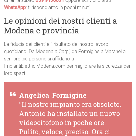
Chiama subito
059 9130031
oppure scrivici ora su
WhatsApp
: ti rispondiamo in pochi minuti!
Le opinioni dei nostri clienti a
Modena e provincia
La fiducia dei clienti è il risultato del nostro lavoro
quotidiano. Da Modena a Carpi, da Formigine a Maranello,
sempre più persone si affidano a
ImpiantiElettriciModena.com per migliorare la sicurezza dei
loro spazi.
Angelica  Formigine
“Il nostro impianto era obsoleto.
Antonio ha installato un nuovo
videocitofono in poche ore.
Pulito, veloce, preciso. Ora ci