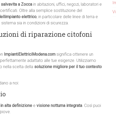
I
l salvavita a Zocca
in abitazioni, uffici, negozi, laboratori e
certificati. Oltre alla semplice sostituzione del
V
ellimpianto elettrico
, in particolare delle linee di terra e
l sistema sia in condizioni di sicurezza.
uzioni di riparazione citofoni
con
ImpiantiElettriciModena.com
significa ottenere un
 perfettamente adattato alle tue esigenze. Utilizziamo
o nella scelta della
soluzione migliore per il tuo contesto
dano a noi:
io
in alta definizione
e
visione notturna integrata
. Così puoi
piove.