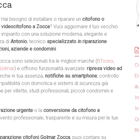
cca
Hai bisogno di installare o riparare un
citofono o
videocitofono a Zocca
? Vuoi aggiornare il tuo vecchio
impianto con una soluzione moderna, elegante e
za di
Antonio
, tecnico
specializzato in riparazione
zioni, aziende e condomini
.
Zocca sono selezionati tra le migliori marche (
BTicino
,
C
Golmar
) e offrono funzionalità avanzate:
ripresa video ad
E
nche in tua assenza,
notifiche su smartphone
, controllo
atibilità con domotica e sistemi di sicurezza già
i
 per villette, studi professionali, piccoli condomini e
Im
I
razione urgente
o la
conversione da citofono a
ervento professionale, trasparente e su misura per le tue
Q
R
iparazione citofoni Golmar Zocca
, puoi contare su