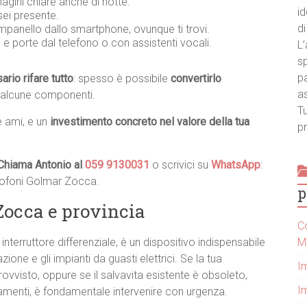
agini chiare anche di notte.
id
ei presente.
di
ampanello dallo smartphone, ovunque ti trovi.
i
e porte dal telefono o con assistenti vocali.
L’
sp
pa
rio rifare tutto
: spesso è possibile
convertirlo
a
 alcune componenti.
Tu
e ami, e un
investimento concreto nel valore della tua
pr
Chiama Antonio al
059 9130031
o scrivici su
WhatsApp
:
itofoni Golmar Zocca.
p
Zocca e provincia
Co
M
terruttore differenziale, è un dispositivo indispensabile
ione e gli impianti da guasti elettrici. Se la tua
I
ovvisto, oppure se il salvavita esistente è obsoleto,
Im
menti, è fondamentale intervenire con urgenza.