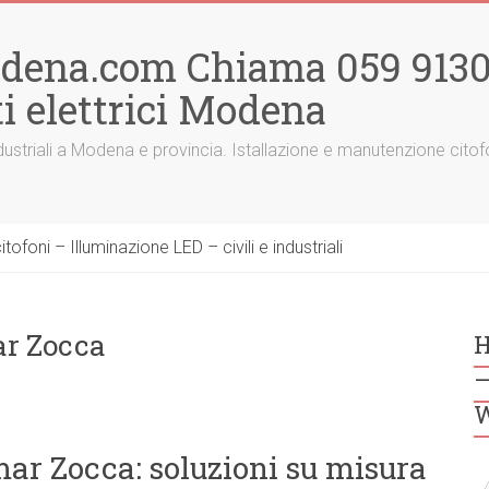
odena.com Chiama 059 91300
i elettrici Modena
 e industriali a Modena e provincia. Istallazione e manutenzione ci
ofoni – Illuminazione LED – civili e industriali
ar Zocca
H
–
W
mar Zocca: soluzioni su misura