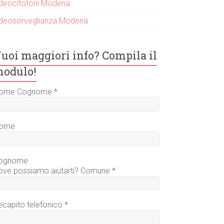
ideocitofoni Modena
ideosorveglianza Modena
uoi maggiori info? Compila il
odulo!
ome Cognome
*
ome
ognome
ove possiamo aiutarti? Comune
*
ecapito telefonico
*