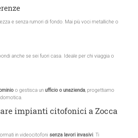
erenze
iarezza e senza rumori di fondo. Mai più voci metalliche o
rispondi anche se sei fuori casa. Ideale per chi viaggia o
ominio
o gestisca un
ufficio o unazienda
, progettiamo
a domotica.
are impianti citofonici a Zocca
formati in videocitofoni
senza lavori invasivi
. Ti