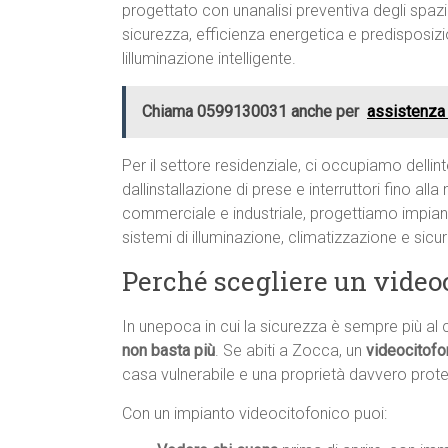
progettato con unanalisi preventiva degli spazi 
sicurezza, efficienza energetica e predisposiz
lilluminazione intelligente.
Chiama 0599130031 anche per
assistenza
Per il settore residenziale, ci occupiamo dellint
dallinstallazione di prese e interruttori fino al
commerciale e industriale, progettiamo impiant
sistemi di illuminazione, climatizzazione e sic
Perché scegliere un video
In unepoca in cui la sicurezza è sempre più al 
non basta più
. Se abiti a Zocca, un
videocitofo
casa vulnerabile e una proprietà davvero prote
Con un impianto videocitofonico puoi: