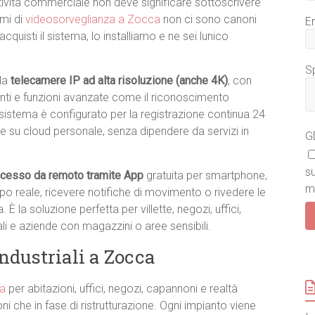
attività commerciale non deve significare sottoscrivere
emi di
videosorveglianza a Zocca
non ci sono canoni
C
E
o
cquisti il sistema, lo installiamo e ne sei lunico
g
n
Sp
o
 da
telecamere IP ad alta risoluzione (anche 4K)
, con
enti e funzioni avanzate come il riconoscimento
e
sistema è configurato per la registrazione continua 24
G
re su cloud personale, senza dipendere da servizi in
D
G
P
R
s
cesso da remoto tramite App
gratuita per smartphone,
*
my
mpo reale, ricevere notifiche di movimento o rivedere le
 la soluzione perfetta per villette, negozi, uffici,
ali e aziende con magazzini o aree sensibili.
industriali a Zocca
ca
per abitazioni, uffici, negozi, capannoni e realtà
i che in fase di ristrutturazione. Ogni impianto viene