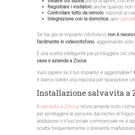
Vedere chi suona
prima di aprire, con imm
Registrare i visitatori
, anche quando non s
Controllare tutto da remoto
: rispondi al c
Integrazione con la domotica
: apri
cancell
Se hai già un impianto citofonico,
non è necessa
facilmente in videocitofono
, aggiornando solo
È una scelta intelligente per proteggere ciò ch
casa o azienda a Zocca
.
Vuoi sapere se il tuo impianto è aggiornabile?
ti diamo subito una risposta per riparazione c
Installazione salvavita a 
Il
salvavita a Zocca
, tecnicamente noto come in
per proteggere le persone dal rischio di folgoraz
abitazione o il tuo locale commerciale ne è spr
scatta frequentemente o presenta malfunziona