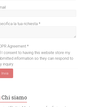
mail
ecifica la tua richiesta
*
m
DPR Agreement
*
I consent to having this website store my
ubmitted information so they can respond to
 inquiry.
Invia
Chi siamo