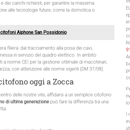
I
e dei carichi richiesti, per garantire la massima
E
ione alle tecnologie future, come la domotica o
ri
im
pr
 citofoni Aiphone San Possidonio
ci
Ri
era filiera: dal tracciamento alla posa dei cavi,
9
la messa in servizio del quadro elettrico. In ambito
An
i a norme CEI per la gestione ottimale di macchinari,
ba
urezza, con attenzione alle norme vigenti (DM 37/08).
p
c
citofono oggi a Zocca
Pe
centro delle nostre vite, affidarsi a un semplice citofono
ri
no di ultima generazione
può fare la differenza tra una
l
tta.
I 
e
ut