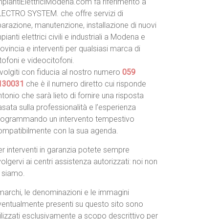
mpiantiElettriciModena.com fa riferimento a
LECTRO SYSTEM. che offre servizi di
parazione, manutenzione, installazione di nuovi
pianti elettrici civili e industriali a Modena e
ovincia e interventi per qualsiasi marca di
tofoni e videocitofoni.
volgiti con fiducia al nostro numero
059
130031
che è il numero diretto cui risponde
tonio che sarà lieto di fornire una risposta
sata sulla professionalità e l’esperienza
rogrammando un intervento tempestivo
ompatibilmente con la sua agenda.
r interventi in garanzia potete sempre
volgervi ai centri assistenza autorizzati: noi non
o siamo.
marchi, le denominazioni e le immagini
ventualmente presenti su questo sito sono
ilizzati esclusivamente a scopo descrittivo per