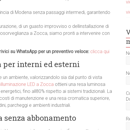
v
v
vincia di Modena senza passaggi intermedi, garantendo
turazione, di un guasto improvviso o dellinstallazione di
V
osorveglianza a Zocca, siamo pronti a intervenire con
m
ivici su WhatsApp per un preventivo veloce:
clicca qui
N
per interni ed esterni
N
un ambiente, valorizzandolo sia dal punto di vista
i
illuminazione LED a Zocca
ottieni una resa luminosa
ergetici, fino all80% rispetto ai sistemi tradizionali. La
C
i costi di manutenzione e una resa cromatica superiore,
D
rdini, parcheggi e ambienti industriali.
ca senza abbonamento
R