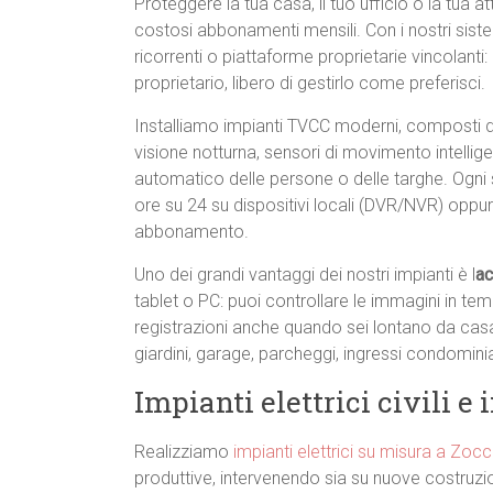
Proteggere la tua casa, il tuo ufficio o la tua 
costosi abbonamenti mensili. Con i nostri sist
ricorrenti o piattaforme proprietarie vincolanti: a
proprietario, libero di gestirlo come preferisci.
Installiamo impianti TVCC moderni, composti
visione notturna, sensori di movimento intellig
automatico delle persone o delle targhe. Ogni 
ore su 24 su dispositivi locali (DVR/NVR) oppu
abbonamento.
Uno dei grandi vantaggi dei nostri impianti è l
ac
tablet o PC: puoi controllare le immagini in te
registrazioni anche quando sei lontano da casa. È
giardini, garage, parcheggi, ingressi condomini
Impianti elettrici civili e 
Realizziamo
impianti elettrici su misura a Zoc
produttive, intervenendo sia su nuove costruzion