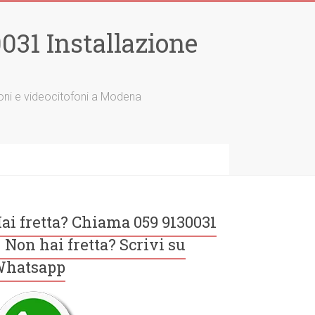
31 Installazione
tofoni e videocitofoni a Modena
ai fretta? Chiama 059 9130031
 Non hai fretta? Scrivi su
hatsapp