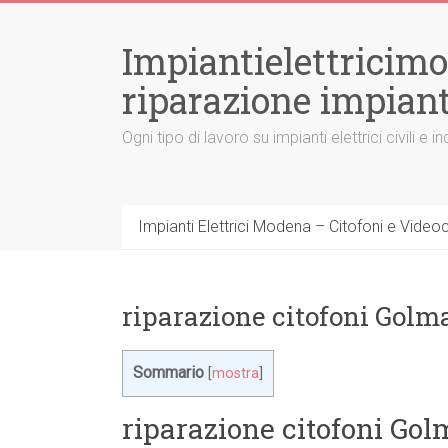
Vai
al
Impiantielettricim
contenuto
riparazione impiant
Ogni tipo di lavoro su impianti elettrici civili
Impianti Elettrici Modena – Citofoni e Videocit
riparazione citofoni Golm
Sommario
[
mostra
]
riparazione citofoni Gol