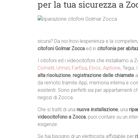
per la tua sicurezza a Zo
sicura? Da noi trovi lesperienza e la competen
citofoni Golmar Zocca
ed in
citofonia per abita
I citofoni ed i videocitofoni che installiamo a 
Comelit
,
Urmet
,
Farfisa
,
Elvox
,
Aiphone
, Tegui,
alta risoluzione
,
registrazione delle chiamate
a
da remoto tramite App, memoria interna e comp
esistenti. Sono perfetti sia per appartamenti che
negozi di Zocca.
Che si tratti di una
nuova installazione
, una
ripa
videocitofono a Zocca
, puoi contare su un int
esigenze.
Se hai bisogno di un elettricista affidabile per
r