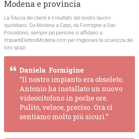
Modena e provincia
La fiducia dei clienti è il risultato del nostro lavoro
quotidiano. Da Modena a Carpi, da Formigine a San
Possidonio, sempre più persone si affidano a
ImpiantiElettriciModena.com per migliorare la sicurezza dei
loro spazi.
Daniela  Formigine
“Il nostro impianto era obsoleto.
Antonio ha installato un nuovo
videocitofono in poche ore.
Pulito, veloce, preciso. Ora ci
sentiamo molto più sicuri.”