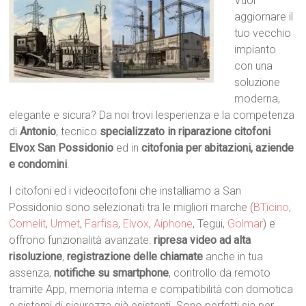
Vuoi
aggiornare il
tuo vecchio
impianto
con una
soluzione
moderna,
elegante e sicura? Da noi trovi lesperienza e la competenza
di
Antonio
, tecnico
specializzato in riparazione citofoni
Elvox San Possidonio
ed in
citofonia per abitazioni, aziende
e condomini
.
I citofoni ed i videocitofoni che installiamo a San
Possidonio sono selezionati tra le migliori marche (
BTicino
,
Comelit
,
Urmet
,
Farfisa
,
Elvox
,
Aiphone
, Tegui,
Golmar
) e
offrono funzionalità avanzate:
ripresa video ad alta
risoluzione
,
registrazione delle chiamate
anche in tua
assenza,
notifiche su smartphone
, controllo da remoto
tramite App, memoria interna e compatibilità con domotica
e sistemi di sicurezza già esistenti. Sono perfetti sia per