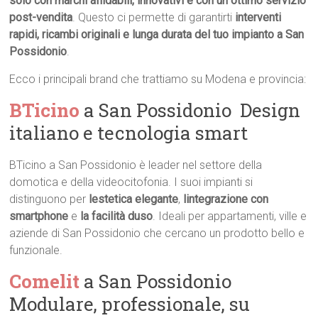
solo con marchi affidabili, innovativi e con un ottimo servizio
post-vendita
. Questo ci permette di garantirti
interventi
rapidi, ricambi originali e lunga durata del tuo impianto a San
Possidonio
.
Ecco i principali brand che trattiamo su Modena e provincia:
BTicino
a San Possidonio  Design
italiano e tecnologia smart
BTicino a San Possidonio è leader nel settore della
domotica e della videocitofonia. I suoi impianti si
distinguono per
lestetica elegante
,
lintegrazione con
smartphone
e
la facilità duso
. Ideali per appartamenti, ville e
aziende di San Possidonio che cercano un prodotto bello e
funzionale.
Comelit
a San Possidonio 
Modulare, professionale, su