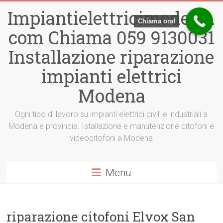
Vai
Impiantielettricimodena.
al
Chiama ora!
contenuto
com Chiama 059 9130031
Installazione riparazione
impianti elettrici
Modena
Ogni tipo di lavoro su impianti elettrici civili e industriali a
Modena e provincia. Istallazione e manutenzione citofoni e
videocitofoni a Modena
Menu
riparazione citofoni Elvox San