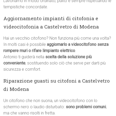
Lavoriamo in modo ordinato, pulito e sempre rispettando le
tempistiche concordate.
Aggiornamento impianti di citofonia e
videocitofonia a Castelvetro di Modena
Hai un vecchio citofono? Non funziona più come una volta?
In molti casi è possibile
aggiornarlo a videocitofono senza
rompere muri o rifare limpianto elettrico
.
Antonio ti guiderà nella
scelta della soluzione più
conveniente
, sostituendo solo ciò che serve per darti più
sicurezza e comfort.
Riparazione guasti su citofoni a Castelvetro
di Modena
Un citofono che non suona, un videocitofono con lo
schermo nero o laudio disturbato:
sono problemi comuni
,
ma che vanno risolti in fretta.