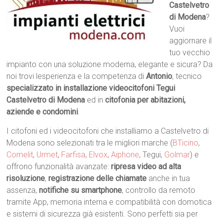
Castelvetro
di Modena
?
Vuoi
aggiornare il
tuo vecchio
impianto con una soluzione moderna, elegante e sicura? Da
noi trovi lesperienza e la competenza di
Antonio
, tecnico
specializzato in installazione videocitofoni Tegui
Castelvetro di Modena
ed in
citofonia per abitazioni,
aziende e condomini
.
I citofoni ed i videocitofoni che installiamo a Castelvetro di
Modena sono selezionati tra le migliori marche (
BTicino
,
Comelit
,
Urmet
,
Farfisa
,
Elvox
,
Aiphone
, Tegui,
Golmar
) e
offrono funzionalità avanzate:
ripresa video ad alta
risoluzione
,
registrazione delle chiamate
anche in tua
assenza,
notifiche su smartphone
, controllo da remoto
tramite App, memoria interna e compatibilità con domotica
e sistemi di sicurezza già esistenti. Sono perfetti sia per