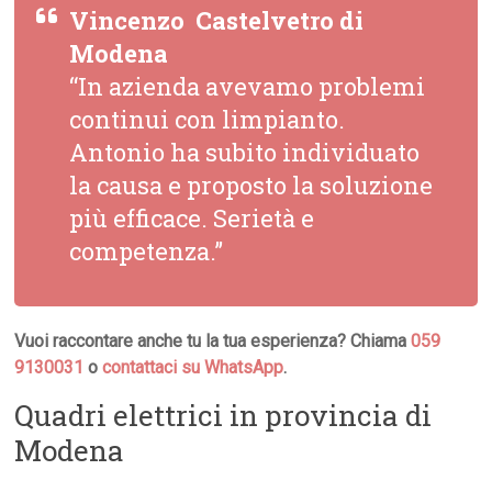
Vincenzo  Castelvetro di
Modena
“In azienda avevamo problemi
continui con limpianto.
Antonio ha subito individuato
la causa e proposto la soluzione
più efficace. Serietà e
competenza.”
Vuoi raccontare anche tu la tua esperienza? Chiama
059
9130031
o
contattaci su WhatsApp
.
Quadri elettrici in provincia di
Modena