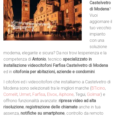
Castelvetro
di Modena
?
Vuoi
aggiornare il
tuo vecchio
impianto
con una
soluzione
moderna, elegante e sicura? Da noi trovi lesperienza e la
competenza di
Antonio
, tecnico
specializzato in
installazione videocitofoni Farfisa Castelvetro di Modena
ed in
citofonia per abitazioni, aziende e condomini
.
I citofoni ed i videocitofoni che installiamo a Castelvetro di
Modena sono selezionati tra le migliori marche (
BTicino
,
Comelit
,
Urmet
,
Farfisa
,
Elvox
,
Aiphone
, Tegui,
Golmar
) e
offrono funzionalità avanzate:
ripresa video ad alta
risoluzione
,
registrazione delle chiamate
anche in tua
assenza,
notifiche su smartphone
, controllo da remoto