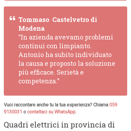
Tommaso  Castelvetro di
Modena
“In azienda avevamo problemi
continui con limpianto.
Antonio ha subito individuato
la causa e proposto la soluzione
più efficace. Serietà e
competenza.”
Vuoi raccontare anche tu la tua esperienza? Chiama
059
9130031
o
contattaci su WhatsApp
.
Quadri elettrici in provincia di