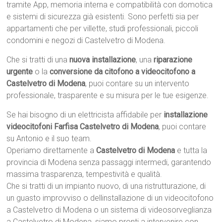
tramite App, memoria interna e compatibilità con domotica
e sistemi di sicurezza già esistenti. Sono perfetti sia per
appartamenti che per villette, studi professionali, piccoli
condomini e negozi di Castelvetro di Modena.
Che si tratti di una
nuova installazione
, una
riparazione
urgente
o la
conversione da citofono a videocitofono a
Castelvetro di Modena
, puoi contare su un intervento
professionale, trasparente e su misura per le tue esigenze.
Se hai bisogno di un elettricista affidabile per
installazione
videocitofoni Farfisa Castelvetro di Modena
, puoi contare
su Antonio e il suo team.
Operiamo direttamente a
Castelvetro di Modena
e tutta la
provincia di Modena senza passaggi intermedi, garantendo
massima trasparenza, tempestività e qualità.
Che si tratti di un impianto nuovo, di una ristrutturazione, di
un guasto improvviso o dellinstallazione di un videocitofono
a Castelvetro di Modena o un sistema di videosorveglianza
a Castelvetro di Modena, siamo pronti a intervenire con