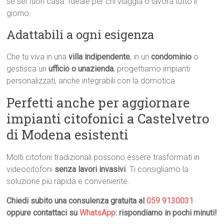
se sei fuori casa. Ideale per chi viaggia o lavora tutto il
giorno.
Adattabili a ogni esigenza
Che tu viva in una
villa indipendente
, in un
condominio
o
gestisca un
ufficio o unazienda
, progettiamo impianti
personalizzati, anche integrabili con la domotica.
Perfetti anche per aggiornare
impianti citofonici a Castelvetro
di Modena esistenti
Molti citofoni tradizionali possono essere trasformati in
videocitofoni
senza lavori invasivi
. Ti consigliamo la
soluzione più rapida e conveniente.
Chiedi subito una consulenza gratuita al
059 9130031
oppure contattaci su
WhatsApp
: rispondiamo in pochi minuti!