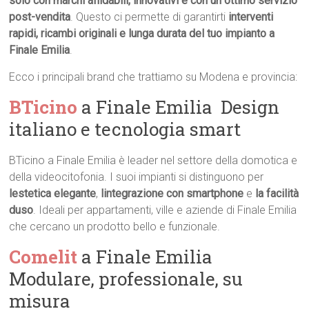
solo con marchi affidabili, innovativi e con un ottimo servizio
post-vendita
. Questo ci permette di garantirti
interventi
rapidi, ricambi originali e lunga durata del tuo impianto a
Finale Emilia
.
Ecco i principali brand che trattiamo su Modena e provincia:
BTicino
a Finale Emilia  Design
italiano e tecnologia smart
BTicino a Finale Emilia è leader nel settore della domotica e
della videocitofonia. I suoi impianti si distinguono per
lestetica elegante
,
lintegrazione con smartphone
e
la facilità
duso
. Ideali per appartamenti, ville e aziende di Finale Emilia
che cercano un prodotto bello e funzionale.
Comelit
a Finale Emilia 
Modulare, professionale, su
misura