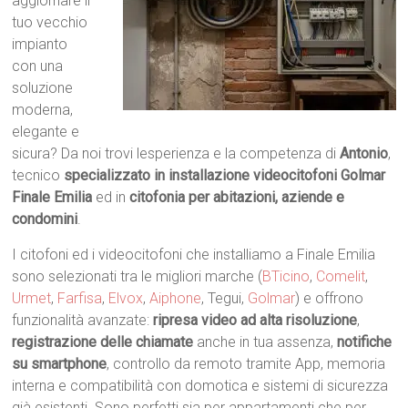
aggiornare il
tuo vecchio
impianto
con una
soluzione
moderna,
elegante e
sicura? Da noi trovi lesperienza e la competenza di
Antonio
,
tecnico
specializzato in installazione videocitofoni Golmar
Finale Emilia
ed in
citofonia per abitazioni, aziende e
condomini
.
I citofoni ed i videocitofoni che installiamo a Finale Emilia
sono selezionati tra le migliori marche (
BTicino
,
Comelit
,
Urmet
,
Farfisa
,
Elvox
,
Aiphone
, Tegui,
Golmar
) e offrono
funzionalità avanzate:
ripresa video ad alta risoluzione
,
registrazione delle chiamate
anche in tua assenza,
notifiche
su smartphone
, controllo da remoto tramite App, memoria
interna e compatibilità con domotica e sistemi di sicurezza
già esistenti. Sono perfetti sia per appartamenti che per