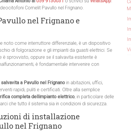
Chiama Antonio al
059 9130031
o scrivici su
WhatsApp
:
Co
videocitofoni Comelit Pavullo nel Frignano.
M
Pavullo nel Frignano e
I
Im
I
e noto come interruttore differenziale, è un dispositivo
V
hio di folgorazione e gli impianti da guasti elettrici. Se
 è sprovvisto, oppure se il salvavita esistente è
alfunzionamenti, è fondamentale intervenire con
 salvavita a Pavullo nel Frignano
in abitazioni, uffici,
nti rapidi, puliti e certificati. Oltre alla semplice
rifica completa dellimpianto elettrico
, in particolare delle
rarci che tutto il sistema sia in condizioni di sicurezza.
uzioni di installazione
ullo nel Frignano