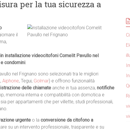
sura per la tua sicurezza a
o
iornare il
C
rna,
E
i
in installazione videocitofoni Comelit Pavullo nel
e e condomini
.
Im
avullo nel Frignano sono selezionati tra le migliori
I
x
,
Aiphone
, Tegui,
Golmar
) e offrono funzionalità
Q
istrazione delle chiamate
anche in tua assenza,
notifiche
App, memoria interna e compatibilità con domotica e
R
 sia per appartamenti che per villette, studi professionali,
v
ano.
v
razione urgente
o la
conversione da citofono a
tare su un intervento professionale, trasparente e su