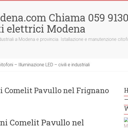
odena.com Chiama 059 91300
i elettrici Modena
 e industriali a Modena e provincia. Istallazione e manutenzione ci
ofoni – Illuminazione LED – civili e industriali
ni Comelit Pavullo nel Frignano
H
–
W
oni Comelit Pavullo nel