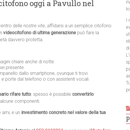
itofono oggi a Pavullo nel
ri
l
I 
centro delle nostre vite, affidarsi a un semplice citofono
e
un
videocitofono di ultima generazione
può fare la
ut
ietà davvero protetta.
id
di
L’
agini chiare anche di notte.
sp
ei presente.
pa
ampanello dallo smartphone, ovunque ti trovi.
a
i
e porte dal telefono o con assistenti vocali.
Tu
pr
rio rifare tutto
: spesso è possibile
convertirlo
 alcune componenti.
e ami, e un
investimento concreto nel valore della tua
p