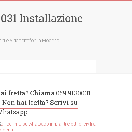
31 Installazione
tofoni e videocitofoni a Modena
ai fretta? Chiama 059 9130031
 Non hai fretta? Scrivi su
hatsapp