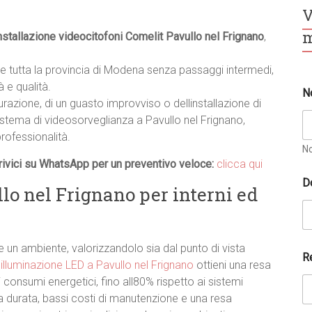
V
m
nstallazione videocitofoni Comelit Pavullo nel Frignano
,
e tutta la provincia di Modena senza passaggi intermedi,
 e qualità.
N
turazione, di un guasto improvviso o dellinstallazione di
istema di videosorveglianza a Pavullo nel Frignano,
rofessionalità.
N
ivici su WhatsApp per un preventivo veloce:
clicca qui
D
lo nel Frignano per interni ed
un ambiente, valorizzandolo sia dal punto di vista
R
i
illuminazione LED a Pavullo nel Frignano
ottieni una resa
consumi energetici, fino all80% rispetto ai sistemi
nga durata, bassi costi di manutenzione e una resa