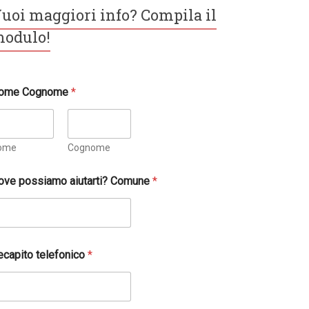
uoi maggiori info? Compila il
odulo!
ome Cognome
*
ome
Cognome
ove possiamo aiutarti? Comune
*
ecapito telefonico
*