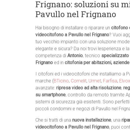
Frignano: soluzioni su mi
Pavullo nel Frignano
Hai bisogno di installare o riparare un
citofono 
videocitofono a Pavullo nel Frignano
? Vuoi agg
tuo vecchio impianto con una soluzione mode
elegante e sicura? Da noi trovi lesperienza e la
competenza di
Antonio
, tecnico
specializzato 
Frignano
ed in
citofonia per abitazioni, aziend
I citofoni ed i videocitofoni che installiamo a P
marche (
BTicino
,
Comelit
,
Urmet
,
Farfisa
,
Elvo
avanzate:
ripresa video ad alta risoluzione
,
reg
su smartphone
, controllo da remoto tramite 
sistemi di sicurezza già esistenti. Sono perfetti
piccoli condomini e negozi di Pavullo nel Frign
Che si tratti di una
nuova installazione
, una
ripa
videocitofono a Pavullo nel Frignano
, puoi con