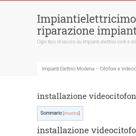
Vai
al
Impiantielettricim
contenuto
riparazione impiant
Ogni tipo di lavoro su impianti elettrici civili
Impianti Elettrici Modena – Citofoni e Videocit
installazione videocitofo
Sommario
[
mostra
]
installazione videocitof