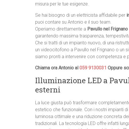
misura per le tue esigenze.
Se hai bisogno di un elettricista affidabile per
i
puoi contare su Antonio e il suo team.
Operiamo direttamente a
Pavullo nel Frignano
garantendo massima trasparenza, tempestività
Che si tratti di un impianto nuovo, di una ristrut
un videocitofono a Pavullo nel Frignano o un s
siamo pronti a intervenire con competenza e p
Chiama ora Antonio al
059 9130031
Oppure scr
Illuminazione LED a Pavul
esterni
La luce giusta può trasformare completamente 
estetico che funzionale. Con i nostri impianti d
luminosa ottimale e una riduzione concreta dei 
tradizionali. La tecnologia LED offre infatti lu