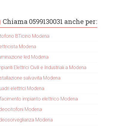
Chiama 0599130031 anche per:
itofono BTicino Modena
lettricista Modena
lluminazione led Modena
pianti Elettrici Civili e Industriali a Modena
nstallazione salvavita Modena
uadri elettrici Modena
ifacimento impianto elettrico Modena
ideocitofoni Modena
ideosorveglianza Modena