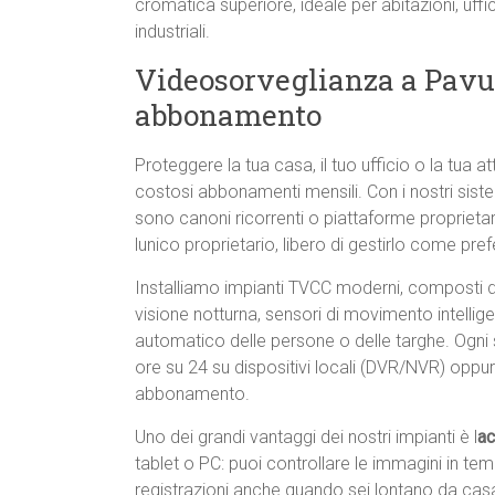
cromatica superiore, ideale per abitazioni, uffic
industriali.
Videosorveglianza a Pavu
abbonamento
Proteggere la tua casa, il tuo ufficio o la tua 
costosi abbonamenti mensili. Con i nostri sist
sono canoni ricorrenti o piattaforme proprietarie
lunico proprietario, libero di gestirlo come prefe
Installiamo impianti TVCC moderni, composti
visione notturna, sensori di movimento intellig
automatico delle persone o delle targhe. Ogni 
ore su 24 su dispositivi locali (DVR/NVR) oppu
abbonamento.
Uno dei grandi vantaggi dei nostri impianti è l
ac
tablet o PC: puoi controllare le immagini in te
registrazioni anche quando sei lontano da casa. È