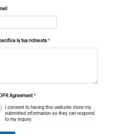
mail
ecifica la tua richiesta
*
DPR Agreement
*
I consent to having this website store my
submitted information so they can respond
to my inquiry.