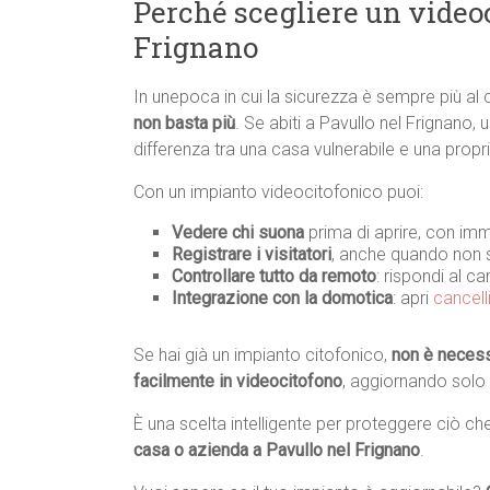
Perché scegliere un videoc
Frignano
In unepoca in cui la sicurezza è sempre più al 
non basta più
. Se abiti a Pavullo nel Frignano, 
differenza tra una casa vulnerabile e una propr
Con un impianto videocitofonico puoi:
Vedere chi suona
prima di aprire, con imm
Registrare i visitatori
, anche quando non s
Controllare tutto da remoto
: rispondi al c
Integrazione con la domotica
: apri
cancell
Se hai già un impianto citofonico,
non è necessa
facilmente in videocitofono
, aggiornando solo
È una scelta intelligente per proteggere ciò ch
casa o azienda a Pavullo nel Frignano
.