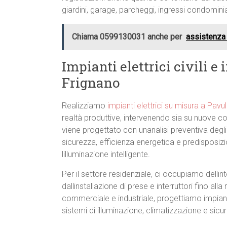
giardini, garage, parcheggi, ingressi condomini
Chiama 0599130031 anche per
assistenza 
Impianti elettrici civili e 
Frignano
Realizziamo
impianti elettrici su misura a Pavu
realtà produttive, intervenendo sia su nuove cos
viene progettato con unanalisi preventiva degli
sicurezza, efficienza energetica e predisposiz
lilluminazione intelligente.
Per il settore residenziale, ci occupiamo dellint
dallinstallazione di prese e interruttori fino al
commerciale e industriale, progettiamo impiant
sistemi di illuminazione, climatizzazione e sic