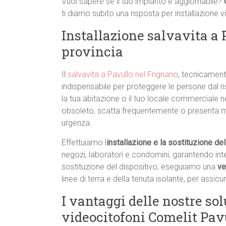
Vuoi sapere se il tuo impianto è aggiornabile?
ti diamo subito una risposta per installazione 
Installazione salvavita a 
provincia
Il
salvavita a Pavullo nel Frignano
, tecnicament
indispensabile per proteggere le persone dal risc
la tua abitazione o il tuo locale commerciale ne
obsoleto, scatta frequentemente o presenta m
urgenza.
Effettuiamo l
installazione e la sostituzione del
negozi, laboratori e condomini, garantendo interve
sostituzione del dispositivo, eseguiamo una
ve
linee di terra e della tenuta isolante, per assicu
I vantaggi delle nostre sol
videocitofoni Comelit Pav