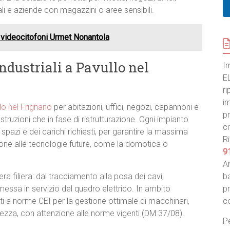
ali e aziende con magazzini o aree sensibili.
videocitofoni Urmet Nonantola
industriali a Pavullo nel
I
E
ri
im
llo nel Frignano
per abitazioni, uffici, negozi, capannoni e
pr
truzioni che in fase di ristrutturazione. Ogni impianto
ci
 spazi e dei carichi richiesti, per garantire la massima
Ri
ione alle tecnologie future, come la domotica o
9
An
era filiera: dal tracciamento alla posa dei cavi,
ba
la messa in servizio del quadro elettrico. In ambito
p
i a norme CEI per la gestione ottimale di macchinari,
c
urezza, con attenzione alle norme vigenti (DM 37/08).
Pe