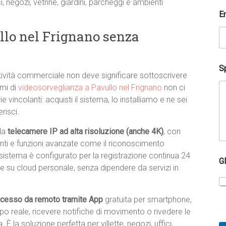
i, negozi, vetrine, giardini, parcheggi e ambienti
E
llo nel Frignano senza
Sp
attività commerciale non deve significare sottoscrivere
emi di
videosorveglianza a Pavullo nel Frignano
non ci
 vincolanti: acquisti il sistema, lo installiamo e ne sei
risci.
 da
telecamere IP ad alta risoluzione (anche 4K)
, con
enti e funzioni avanzate come il riconoscimento
l
sistema è configurato per la registrazione continua 24
G
a
re su cloud personale, senza dipendere da servizi in
*
N
o
cesso da remoto tramite App
gratuita per smartphone,
m
e
mpo reale, ricevere notifiche di movimento o rivedere le
 la soluzione perfetta per villette, negozi, uffici,