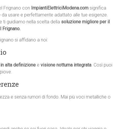
nel Frignano con
ImpiantiElettriciModena.com
significa
e da usare e perfettamente adattato alle tue esigenze.
e ti guidiamo nella scelta della
soluzione migliore per il
l Frignano.
ignano si affidano a noi:
io
in alta definizione
e
visione notturna integrata
. Così puoi
piove.
erenze
iarezza e senza rumori di fondo. Mai più voci metalliche o
rispondi anche se sei fuori casa. Ideale per chi viaggia o