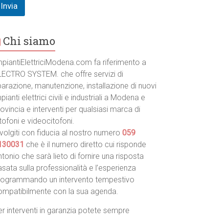
Invia
Chi siamo
mpiantiElettriciModena.com fa riferimento a
LECTRO SYSTEM. che offre servizi di
parazione, manutenzione, installazione di nuovi
pianti elettrici civili e industriali a Modena e
ovincia e interventi per qualsiasi marca di
tofoni e videocitofoni.
volgiti con fiducia al nostro numero
059
130031
che è il numero diretto cui risponde
tonio che sarà lieto di fornire una risposta
sata sulla professionalità e l’esperienza
rogrammando un intervento tempestivo
ompatibilmente con la sua agenda.
r interventi in garanzia potete sempre