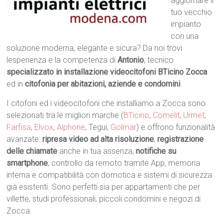
aggiornare il
tuo vecchio
impianto
con una
soluzione moderna, elegante e sicura? Da noi trovi
lesperienza e la competenza di
Antonio
, tecnico
specializzato in installazione videocitofoni BTicino Zocca
ed in
citofonia per abitazioni, aziende e condomini
.
I citofoni ed i videocitofoni che installiamo a Zocca sono
selezionati tra le migliori marche (
BTicino
,
Comelit
,
Urmet
,
Farfisa
,
Elvox
,
Aiphone
, Tegui,
Golmar
) e offrono funzionalità
avanzate:
ripresa video ad alta risoluzione
,
registrazione
delle chiamate
anche in tua assenza,
notifiche su
smartphone
, controllo da remoto tramite App, memoria
interna e compatibilità con domotica e sistemi di sicurezza
già esistenti. Sono perfetti sia per appartamenti che per
villette, studi professionali, piccoli condomini e negozi di
Zocca.