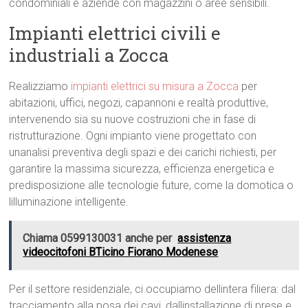
condominiali e aziende con magazzini o aree sensibili.
Impianti elettrici civili e
industriali a Zocca
Realizziamo
impianti elettrici su misura a Zocca
per
abitazioni, uffici, negozi, capannoni e realtà produttive,
intervenendo sia su nuove costruzioni che in fase di
ristrutturazione. Ogni impianto viene progettato con
unanalisi preventiva degli spazi e dei carichi richiesti, per
garantire la massima sicurezza, efficienza energetica e
predisposizione alle tecnologie future, come la domotica o
lilluminazione intelligente.
Chiama 0599130031 anche per
assistenza
videocitofoni BTicino Fiorano Modenese
Per il settore residenziale, ci occupiamo dellintera filiera: dal
tracciamento alla posa dei cavi, dallinstallazione di prese e