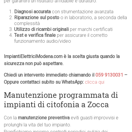
per garantirti un risultato affidabile e duraturo:
Diagnosi accurata
con strumentazione avanzata
Riparazione sul posto
o in laboratorio, a seconda della
complessità
Utilizzo di ricambi originali
per marchi certificati
Test e verifica finale
per assicurare il corretto
funzionamento audio/video
ImpiantiElettriciModena.com è la scelta giusta quando la
sicurezza non può aspettare.
Chiedi un intervento immediato chiamando il
059 9130031
–
Oppure contattaci subito su WhatsApp:
clicca qui
Manutenzione programmata di
impianti di citofonia a Zocca
Con la
manutenzione preventiva
eviti guasti improvvisi e
prolunghi la vita del tuo impianto.
Pianifichiamo insieme controlli periodici, pulizia dei