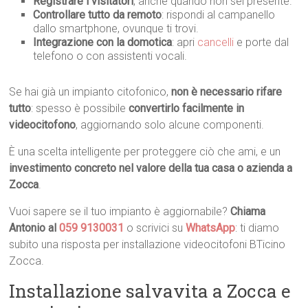
Registrare i visitatori
, anche quando non sei presente.
Controllare tutto da remoto
: rispondi al campanello
dallo smartphone, ovunque ti trovi.
Integrazione con la domotica
: apri
cancelli
e porte dal
telefono o con assistenti vocali.
Se hai già un impianto citofonico,
non è necessario rifare
tutto
: spesso è possibile
convertirlo facilmente in
videocitofono
, aggiornando solo alcune componenti.
È una scelta intelligente per proteggere ciò che ami, e un
investimento concreto nel valore della tua casa o azienda a
Zocca
.
Vuoi sapere se il tuo impianto è aggiornabile?
Chiama
Antonio al
059 9130031
o scrivici su
WhatsApp
: ti diamo
subito una risposta per installazione videocitofoni BTicino
Zocca.
Installazione salvavita a Zocca e