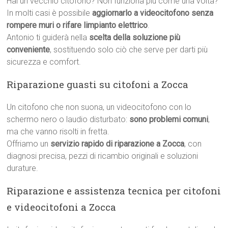
Hai un vecchio citofono? Non funziona più come una volta?
In molti casi è possibile
aggiornarlo a videocitofono senza
rompere muri o rifare limpianto elettrico
.
Antonio ti guiderà nella
scelta della soluzione più
conveniente
, sostituendo solo ciò che serve per darti più
sicurezza e comfort.
Riparazione guasti su citofoni a Zocca
Un citofono che non suona, un videocitofono con lo
schermo nero o laudio disturbato:
sono problemi comuni
,
ma che vanno risolti in fretta.
Offriamo un
servizio rapido di riparazione a Zocca
, con
diagnosi precisa, pezzi di ricambio originali e soluzioni
durature.
Riparazione e assistenza tecnica per citofoni
e videocitofoni a Zocca