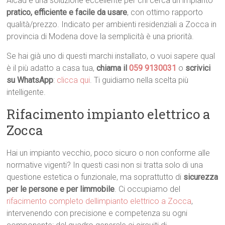
Alcad è una soluzione eccellente per chi cerca un impianto
pratico, efficiente e facile da usare
, con ottimo rapporto
qualità/prezzo. Indicato per ambienti residenziali a Zocca in
provincia di Modena dove la semplicità è una priorità.
Se hai già uno di questi marchi installato, o vuoi sapere qual
è il più adatto a casa tua,
chiama il
059 9130031
o
scrivici
su WhatsApp
:
clicca qui
. Ti guidiamo nella scelta più
intelligente.
Rifacimento impianto elettrico a
Zocca
Hai un impianto vecchio, poco sicuro o non conforme alle
normative vigenti? In questi casi non si tratta solo di una
questione estetica o funzionale, ma soprattutto di
sicurezza
per le persone e per limmobile
. Ci occupiamo del
rifacimento completo dellimpianto elettrico a Zocca
,
intervenendo con precisione e competenza su ogni