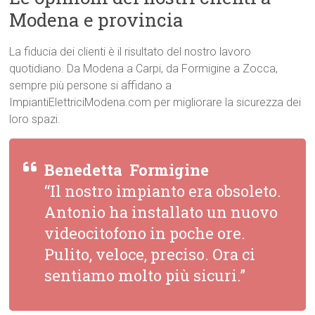
Modena e provincia
La fiducia dei clienti è il risultato del nostro lavoro
quotidiano. Da Modena a Carpi, da Formigine a Zocca,
sempre più persone si affidano a
ImpiantiElettriciModena.com per migliorare la sicurezza dei
loro spazi.
Benedetta  Formigine
“Il nostro impianto era obsoleto.
Antonio ha installato un nuovo
videocitofono in poche ore.
Pulito, veloce, preciso. Ora ci
sentiamo molto più sicuri.”