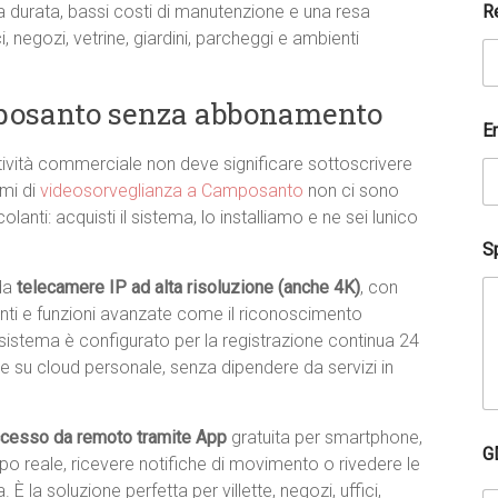
n
R
nga durata, bassi costi di manutenzione e una resa
i
i, negozi, vetrine, giardini, parcheggi e ambienti
c
o
N
posanto senza abbonamento
o
m
E
e
attività commerciale non deve significare sottoscrivere
A
emi di
videosorveglianza a Camposanto
non ci sono
g
r
lanti: acquisti il sistema, lo installiamo e ne sei lunico
e
Sp
e
m
 da
telecamere IP ad alta risoluzione (anche 4K)
, con
e
enti e funzioni avanzate come il riconoscimento
n
t
sistema è configurato per la registrazione continua 24
re su cloud personale, senza dipendere da servizi in
cesso da remoto tramite App
gratuita per smartphone,
G
mpo reale, ricevere notifiche di movimento o rivedere le
 la soluzione perfetta per villette, negozi, uffici,