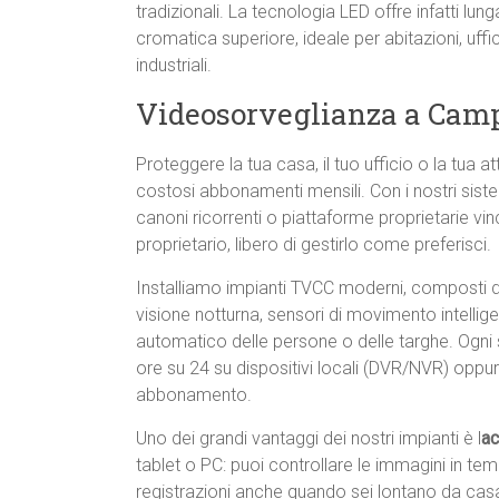
tradizionali. La tecnologia LED offre infatti lu
cromatica superiore, ideale per abitazioni, uffic
industriali.
Videosorveglianza a Cam
Proteggere la tua casa, il tuo ufficio o la tua 
costosi abbonamenti mensili. Con i nostri sist
canoni ricorrenti o piattaforme proprietarie vinco
proprietario, libero di gestirlo come preferisci.
Installiamo impianti TVCC moderni, composti
visione notturna, sensori di movimento intellig
automatico delle persone o delle targhe. Ogni 
ore su 24 su dispositivi locali (DVR/NVR) oppu
abbonamento.
Uno dei grandi vantaggi dei nostri impianti è l
ac
tablet o PC: puoi controllare le immagini in te
registrazioni anche quando sei lontano da casa. È