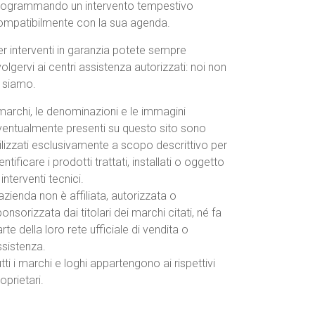
rogrammando un intervento tempestivo
ompatibilmente con la sua agenda.
r interventi in garanzia potete sempre
volgervi ai centri assistenza autorizzati: noi non
o siamo.
marchi, le denominazioni e le immagini
ventualmente presenti su questo sito sono
ilizzati esclusivamente a scopo descrittivo per
entificare i prodotti trattati, installati o oggetto
 interventi tecnici.
azienda non è affiliata, autorizzata o
onsorizzata dai titolari dei marchi citati, né fa
rte della loro rete ufficiale di vendita o
ssistenza.
tti i marchi e loghi appartengono ai rispettivi
oprietari.