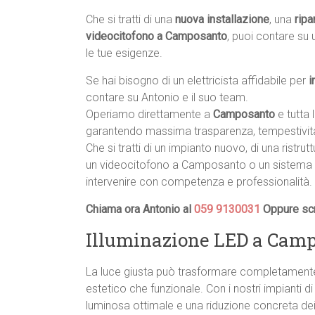
Che si tratti di una
nuova installazione
, una
ripa
videocitofono a Camposanto
, puoi contare su 
le tue esigenze.
Se hai bisogno di un elettricista affidabile per
i
contare su Antonio e il suo team.
Operiamo direttamente a
Camposanto
e tutta 
garantendo massima trasparenza, tempestività
Che si tratti di un impianto nuovo, di una ristrut
un videocitofono a Camposanto o un sistema 
intervenire con competenza e professionalità.
Chiama ora Antonio al
059 9130031
Oppure scr
Illuminazione LED a Campo
La luce giusta può trasformare completamente 
estetico che funzionale. Con i nostri impianti d
luminosa ottimale e una riduzione concreta dei 