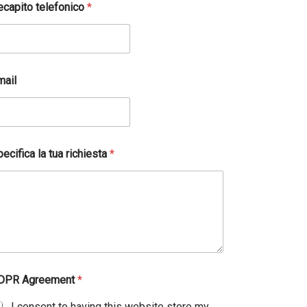
ecapito telefonico
*
mail
ecifica la tua richiesta
*
DPR Agreement
*
I consent to having this website store my