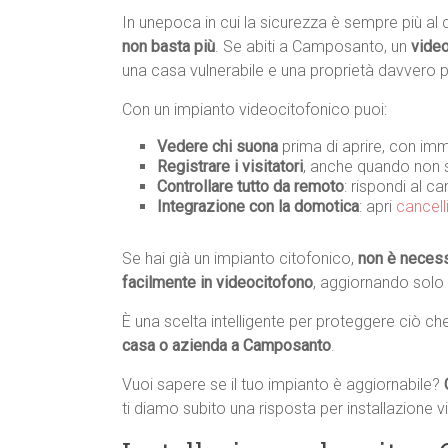
In unepoca in cui la sicurezza è sempre più al 
non basta più
. Se abiti a Camposanto, un
video
una casa vulnerabile e una proprietà davvero p
Con un impianto videocitofonico puoi:
Vedere chi suona
prima di aprire, con imm
Registrare i visitatori
, anche quando non s
Controllare tutto da remoto
: rispondi al c
Integrazione con la domotica
: apri
cancell
Se hai già un impianto citofonico,
non è necessa
facilmente in videocitofono
, aggiornando solo
È una scelta intelligente per proteggere ciò ch
casa o azienda a Camposanto
.
Vuoi sapere se il tuo impianto è aggiornabile?
ti diamo subito una risposta per installazion