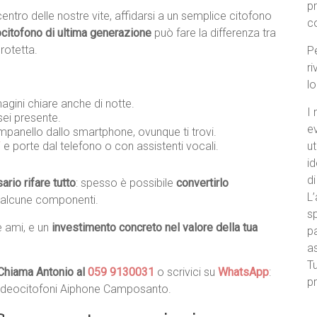
p
centro delle nostre vite, affidarsi a un semplice citofono
c
citofono di ultima generazione
può fare la differenza tra
rotetta.
Pe
ri
l
agini chiare anche di notte.
I 
ei presente.
e
ampanello dallo smartphone, ovunque ti trovi.
i
e porte dal telefono o con assistenti vocali.
ut
id
di
rio rifare tutto
: spesso è possibile
convertirlo
L’
 alcune componenti.
sp
e ami, e un
investimento concreto nel valore della tua
pa
a
Tu
Chiama Antonio al
059 9130031
o scrivici su
WhatsApp
:
pr
e videocitofoni Aiphone Camposanto.