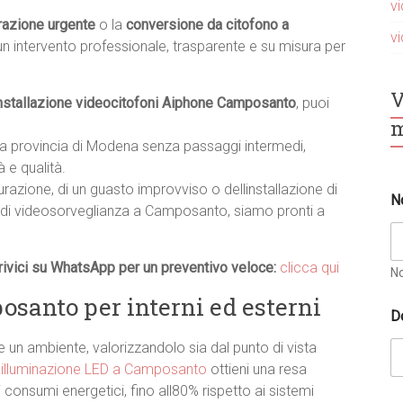
v
razione urgente
o la
conversione da citofono a
v
un intervento professionale, trasparente e su misura per
V
nstallazione videocitofoni Aiphone Camposanto
, puoi
m
la provincia di Modena senza passaggi intermedi,
 e qualità.
turazione, di un guasto improvviso o dellinstallazione di
N
di videosorveglianza a Camposanto, siamo pronti a
ivici su WhatsApp per un preventivo veloce:
clicca qui
N
santo per interni ed esterni
t
D
e
l
un ambiente, valorizzandolo sia dal punto di vista
e
i
illuminazione LED a Camposanto
ottieni una resa
f
o
consumi energetici, fino all80% rispetto ai sistemi