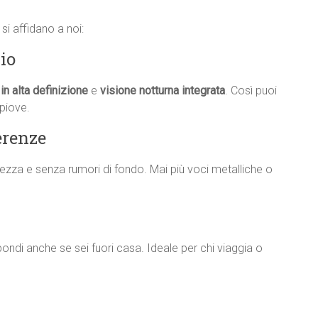
i affidano a noi:
io
in alta definizione
e
visione notturna integrata
. Così puoi
piove.
erenze
iarezza e senza rumori di fondo. Mai più voci metalliche o
rispondi anche se sei fuori casa. Ideale per chi viaggia o