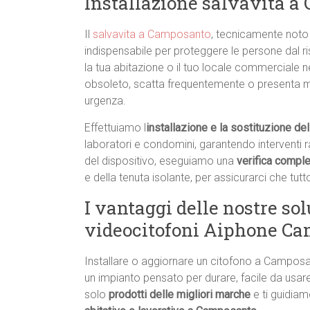
Installazione salvavita a
Il
salvavita a Camposanto
, tecnicamente noto 
indispensabile per proteggere le persone dal risc
la tua abitazione o il tuo locale commerciale ne
obsoleto, scatta frequentemente o presenta m
urgenza.
Effettuiamo l
installazione e la sostituzione d
laboratori e condomini, garantendo interventi rapi
del dispositivo, eseguiamo una
verifica comple
e della tenuta isolante, per assicurarci che tutto
I vantaggi delle nostre sol
videocitofoni Aiphone C
Installare o aggiornare un citofono a Campo
un impianto pensato per durare, facile da usar
solo
prodotti delle migliori marche
e ti guidiam