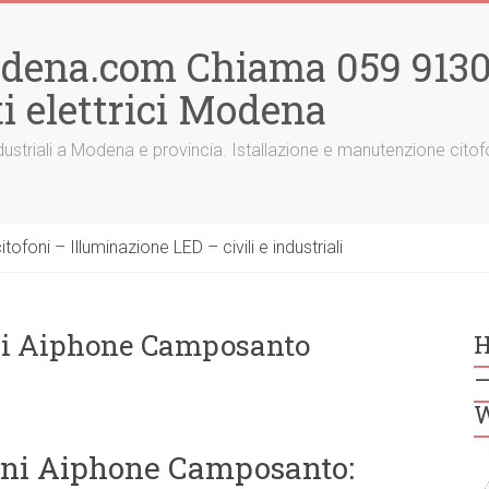
odena.com Chiama 059 91300
i elettrici Modena
 e industriali a Modena e provincia. Istallazione e manutenzione ci
ofoni – Illuminazione LED – civili e industriali
oni Aiphone Camposanto
H
–
W
foni Aiphone Camposanto: