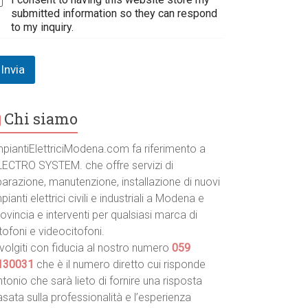
submitted information so they can respond
to my inquiry.
Invia
Chi siamo
mpiantiElettriciModena.com fa riferimento a
LECTRO SYSTEM. che offre servizi di
parazione, manutenzione, installazione di nuovi
pianti elettrici civili e industriali a Modena e
ovincia e interventi per qualsiasi marca di
tofoni e videocitofoni.
volgiti con fiducia al nostro numero
059
130031
che è il numero diretto cui risponde
tonio che sarà lieto di fornire una risposta
sata sulla professionalità e l’esperienza