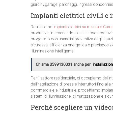
giardini, garage, parcheggi, ingressi condomini
Impianti elettrici civili 
Realizziamo
impianti elettrici su misura a Ca
produttive, intervenendo sia su nuove costruzion
progettato con unanalisi preventiva degli spazi 
sicurezza, efficienza energetica e predisposiz
lilluminazione intelligente.
Chiama 0599130031 anche per
installazio
Per il settore residenziale, ci occupiamo dellint
dallinstallazione di prese e interruttori fino al
commerciale e industriale, progettiamo impiant
sistemi di illuminazione, climatizzazione e sic
Perché scegliere un video