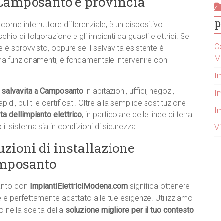
 Camposanto e provincia
p
come interruttore differenziale, è un dispositivo
hio di folgorazione e gli impianti da guasti elettrici. Se
Co
 è sprovvisto, oppure se il salvavita esistente è
M
alfunzionamenti, è fondamentale intervenire con
I
el salvavita a Camposanto
in abitazioni, uffici, negozi,
Im
di, puliti e certificati. Oltre alla semplice sostituzione
I
ta dellimpianto elettrico
, in particolare delle linee di terra
 il sistema sia in condizioni di sicurezza.
V
uzioni di installazione
amposanto
santo con
ImpiantiElettriciModena.com
significa ottenere
e e perfettamente adattato alle tue esigenze. Utilizziamo
o nella scelta della
soluzione migliore per il tuo contesto