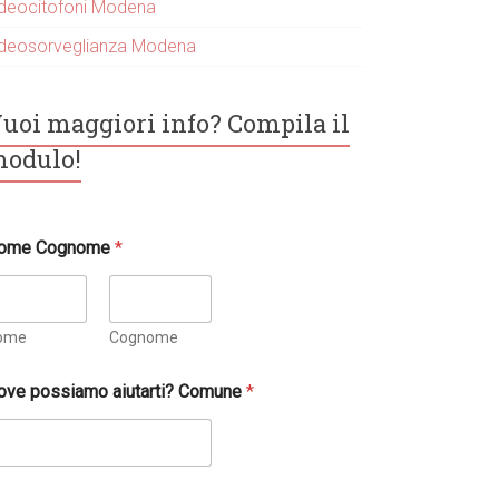
ideocitofoni Modena
ideosorveglianza Modena
uoi maggiori info? Compila il
odulo!
ome Cognome
*
ome
Cognome
ove possiamo aiutarti? Comune
*