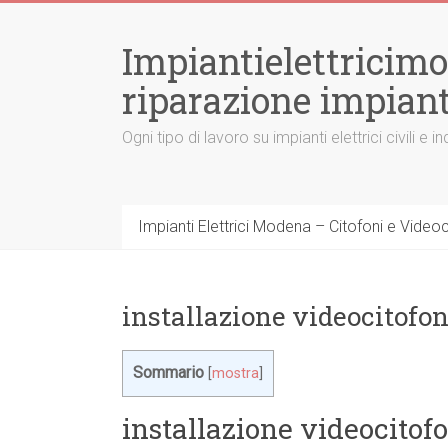
Vai
al
Impiantielettricim
contenuto
riparazione impiant
Ogni tipo di lavoro su impianti elettrici civili
Impianti Elettrici Modena – Citofoni e Videocit
installazione videocitof
Sommario
[
mostra
]
installazione videocito