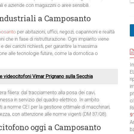
ali e aziende con magazzini o aree sensibili.
e industriali a Camposanto
mposanto
per abitazioni, uffici, negozi, capannoni e realtà
i che in fase di ristrutturazione. Ogni impianto viene
e dei carichi richiesti, per garantire la massima
ione alle tecnologie future, come la domotica o
I
E
ne videocitofoni Vimar Prignano sulla Secchia
ri
im
era filiera: dal tracciamento alla posa dei cavi,
pr
la messa in servizio del quadro elettrico. In ambito
ci
i a norme CEI per la gestione ottimale di macchinari,
Ri
urezza, con attenzione alle norme vigenti (DM 37/08).
9
An
citofono oggi a Camposanto
ba