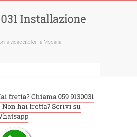
31 Installazione
tofoni e videocitofoni a Modena
ai fretta? Chiama 059 9130031
 Non hai fretta? Scrivi su
hatsapp