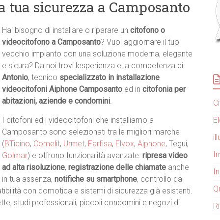
la tua sicurezza a Camposanto
Hai bisogno di installare o riparare un
citofono o
videocitofono a Camposanto
? Vuoi aggiornare il tuo
vecchio impianto con una soluzione moderna, elegante
e sicura? Da noi trovi lesperienza e la competenza di
Antonio
, tecnico
specializzato in installazione
videocitofoni Aiphone Camposanto
ed in
citofonia per
abitazioni, aziende e condomini
.
C
E
I citofoni ed i videocitofoni che installiamo a
Camposanto sono selezionati tra le migliori marche
i
(
BTicino
,
Comelit
,
Urmet
,
Farfisa
,
Elvox
,
Aiphone
, Tegui,
Im
Golmar
) e offrono funzionalità avanzate:
ripresa video
ad alta risoluzione
,
registrazione delle chiamate
anche
I
in tua assenza,
notifiche su smartphone
, controllo da
Q
ilità con domotica e sistemi di sicurezza già esistenti.
tte, studi professionali, piccoli condomini e negozi di
R