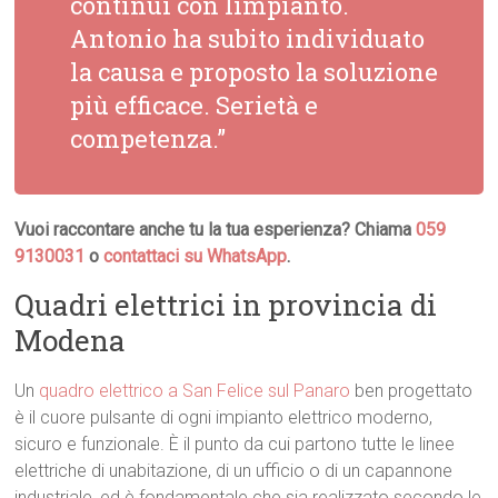
continui con limpianto.
Antonio ha subito individuato
la causa e proposto la soluzione
più efficace. Serietà e
competenza.”
Vuoi raccontare anche tu la tua esperienza? Chiama
059
9130031
o
contattaci su WhatsApp
.
Quadri elettrici in provincia di
Modena
Un
quadro elettrico a San Felice sul Panaro
ben progettato
è il cuore pulsante di ogni impianto elettrico moderno,
sicuro e funzionale. È il punto da cui partono tutte le linee
elettriche di unabitazione, di un ufficio o di un capannone
industriale, ed è fondamentale che sia realizzato secondo le