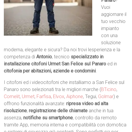
Panaro
?
Vuoi
aggiornare il
tuo vecchio
impianto
con una
soluzione
moderna, elegante e sicura? Da noi trovi lesperienza e la
competenza di
Antonio
, tecnico
specializzato in
installazione citofoni Urmet San Felice sul Panaro
ed in
citofonia per abitazioni, aziende e condomini
.
I citofoni ed i videocitofoni che installiamo a San Felice sul
Panaro sono selezionati tra le migliori marche (
BTicino
,
Comelit
,
Urmet
,
Farfisa
,
Elvox
,
Aiphone
, Tegui,
Golmar
) e
offrono funzionalità avanzate:
ripresa video ad alta
risoluzione
,
registrazione delle chiamate
anche in tua
assenza,
notifiche su smartphone
, controllo da remoto
tramite App, memoria interna e compatibilità con domotica
e sistemi di sicurezza già esistenti. Sono perfetti sia per