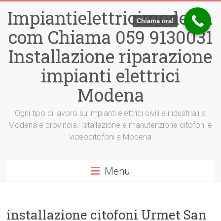
Vai
Impiantielettricimodena.
al
Chiama ora!
contenuto
com Chiama 059 9130031
Installazione riparazione
impianti elettrici
Modena
Ogni tipo di lavoro su impianti elettrici civili e industriali a
Modena e provincia. Istallazione e manutenzione citofoni e
videocitofoni a Modena
Menu
installazione citofoni Urmet San