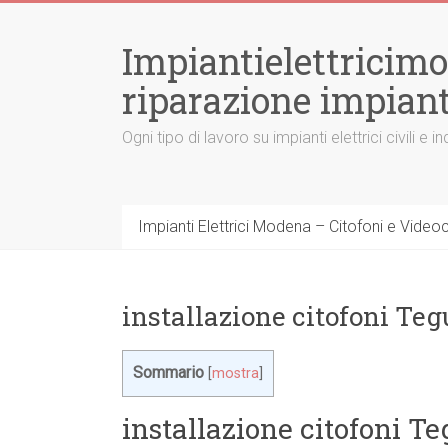
Vai
al
Impiantielettricim
contenuto
riparazione impiant
Ogni tipo di lavoro su impianti elettrici civili
Impianti Elettrici Modena – Citofoni e Videocit
installazione citofoni Teg
Sommario
[
mostra
]
installazione citofoni Te