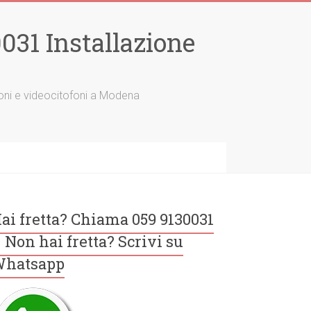
31 Installazione
tofoni e videocitofoni a Modena
ai fretta? Chiama 059 9130031
 Non hai fretta? Scrivi su
hatsapp