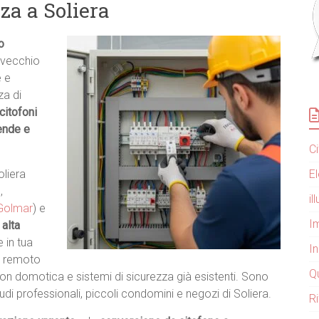
za a Soliera
o
o vecchio
e e
za di
citofoni
iende e
C
E
oliera
o
,
i
Golmar
) e
Im
 alta
 in tua
I
da remoto
Q
on domotica e sistemi di sicurezza già esistenti. Sono
tudi professionali, piccoli condomini e negozi di Soliera.
R