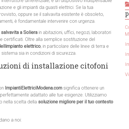
terruttore differenziale, è un dispositivo indispensabile
ione e gli impianti da guasti elettrici. Se la tua
p
ovvisto, oppure se il salvavita esistente è obsoleto,
menti, è fondamentale intervenire con urgenza.
Co
 salvavita a Soliera
in abitazioni, uffici, negozi, laboratori
M
e certificati. Oltre alla semplice sostituzione del
I
ellimpianto elettrico
, in particolare delle linee di terra e
l sistema sia in condizioni di sicurezza.
Im
uzioni di installazione citofoni
I
V
con
ImpiantiElettriciModena.com
significa ottenere un
 perfettamente adattato alle tue esigenze. Utilizziamo
o nella scelta della
soluzione migliore per il tuo contesto
idano a noi: