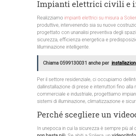
Impianti elettrici civili e 
Realizziamo
impianti elettrici su misura a Solie
produttive, intervenendo sia su nuove costruzion
progettato con unanalisi preventiva degli spazi 
sicurezza, efficienza energetica e predisposiz
lilluminazione intelligente.
Chiama 0599130031 anche per
installazio
Per il settore residenziale, ci occupiamo dellint
dallinstallazione di prese e interruttori fino al
commerciale e industriale, progettiamo impiant
sistemi di illuminazione, climatizzazione e sic
Perché scegliere un videoc
In unepoca in cui la sicurezza è sempre più al 
non basta più
. Se abiti a Soliera, un
videocitofo