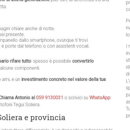
p
tta.
c
Pe
ri
agini chiare anche di notte.
ei presente.
l
ampanello dallo smartphone, ovunque ti trovi.
i
e porte dal telefono o con assistenti vocali.
I 
e
ut
rio rifare tutto
: spesso è possibile
convertirlo
id
 alcune componenti.
di
e ami, e un
investimento concreto nel valore della tua
L’
sp
pa
Chiama Antonio al
059 9130031
o scrivici su
WhatsApp
:
a
itofoni Tegui Soliera.
Tu
Soliera e provincia
pr