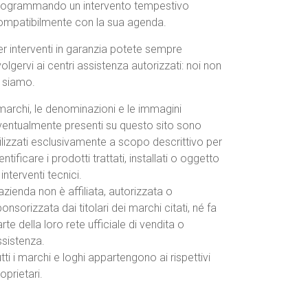
rogrammando un intervento tempestivo
ompatibilmente con la sua agenda.
r interventi in garanzia potete sempre
volgervi ai centri assistenza autorizzati: noi non
o siamo.
marchi, le denominazioni e le immagini
ventualmente presenti su questo sito sono
ilizzati esclusivamente a scopo descrittivo per
entificare i prodotti trattati, installati o oggetto
 interventi tecnici.
azienda non è affiliata, autorizzata o
onsorizzata dai titolari dei marchi citati, né fa
rte della loro rete ufficiale di vendita o
ssistenza.
tti i marchi e loghi appartengono ai rispettivi
oprietari.