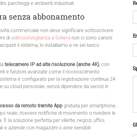
R
rdini, parcheggi e ambienti industriali.
era senza abbonamento
attività commerciale non deve significare sottoscrivere
E
emi di
videosorveglianza a Soliera
non ci sono canoni
cquisti il sistema, lo installiamo e ne sei lunico
 da
telecamere IP ad alta risoluzione (anche 4K)
, con
Sp
enti e funzioni avanzate come il riconoscimento
sistema è configurato per la registrazione continua 24
re su cloud personale, senza dipendere da servizi in
cesso da remoto tramite App
gratuita per smartphone,
mpo reale, ricevere notifiche di movimento o rivedere le
 la soluzione perfetta per villette, negozi, uffici,
a
G
i
ali e aziende con magazzini o aree sensibili.
u