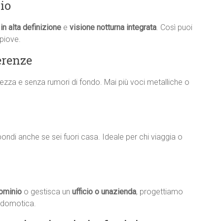
io
in alta definizione
e
visione notturna integrata
. Così puoi
piove.
erenze
iarezza e senza rumori di fondo. Mai più voci metalliche o
rispondi anche se sei fuori casa. Ideale per chi viaggia o
ominio
o gestisca un
ufficio o unazienda
, progettiamo
a domotica.