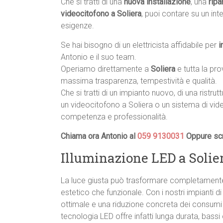
Che si tratti di una
nuova installazione
, una
ripa
videocitofono a Soliera
, puoi contare su un int
esigenze.
Se hai bisogno di un elettricista affidabile per
i
Antonio e il suo team.
Operiamo direttamente a
Soliera
e tutta la pr
massima trasparenza, tempestività e qualità.
Che si tratti di un impianto nuovo, di una ristrut
un videocitofono a Soliera o un sistema di vid
competenza e professionalità.
Chiama ora Antonio al
059 9130031
Oppure scr
Illuminazione LED a Solier
La luce giusta può trasformare completamente 
estetico che funzionale. Con i nostri impianti d
ottimale e una riduzione concreta dei consumi en
tecnologia LED offre infatti lunga durata, bass