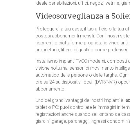
ideale per abitazioni, uffici, negozi, vetrine, gia
Videosorveglianza a Soli
Proteggere la tua casa, il tuo ufficio o la tua 
costosi abbonamenti mensili. Con i nostri sist
ricorrenti o piattaforme proprietarie vincolanti: a
proprietario, libero di gestirlo come preferisci.
Installiamo impianti TVCC moderni, composti
visione notturna, sensori di movimento intellig
automatico delle persone o delle targhe. Ogni 
ore su 24 su dispositivi locali (DVR/NVR) oppu
abbonamento.
Uno dei grandi vantaggi dei nostri impianti è l
ac
tablet o PC: puoi controllare le immagini in te
registrazioni anche quando sei lontano da casa. È
giardini, garage, parcheggi, ingressi condomini