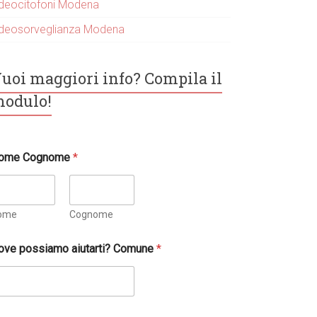
ideocitofoni Modena
ideosorveglianza Modena
uoi maggiori info? Compila il
odulo!
ome Cognome
*
ome
Cognome
ove possiamo aiutarti? Comune
*