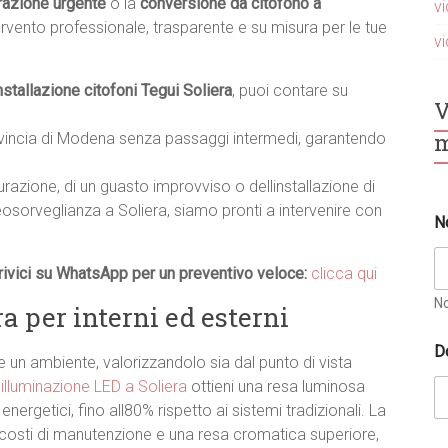
razione urgente
o la
conversione da citofono a
v
ervento professionale, trasparente e su misura per le tue
v
nstallazione citofoni Tegui Soliera
, puoi contare su
V
m
ovincia di Modena senza passaggi intermedi, garantendo
turazione, di un guasto improvviso o dellinstallazione di
eosorveglianza a Soliera, siamo pronti a intervenire con
N
ivici su WhatsApp per un preventivo veloce:
clicca qui
N
a per interni ed esterni
D
un ambiente, valorizzandolo sia dal punto di vista
i
illuminazione LED a Soliera
ottieni una resa luminosa
ergetici, fino all80% rispetto ai sistemi tradizionali. La
i costi di manutenzione e una resa cromatica superiore,