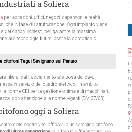
t
industriali a Soliera
a
r
ra
per abitazioni, uffici, negozi, capannoni e realtà
t
i
i che in fase di ristrutturazione. Ogni impianto viene
?
e dei carichi richiesti, per garantire la massima
a
ione alle tecnologie future, come la domotica o
i
u
t
a
ne citofoni Tegui Savignano sul Panaro
r
I
t
E
i
era filiera: dal tracciamento alla posa dei cavi,
ri
?
la messa in servizio del quadro elettrico. In ambito
G
im
D
i a norme CEI per la gestione ottimale di macchinari,
pr
P
urezza, con attenzione alle norme vigenti (DM 37/08).
ci
R
Ri
itofono oggi a Soliera
9
An
centro delle nostre vite, affidarsi a un semplice citofono
ba
no di ultima generazione
può fare la differenza tra una