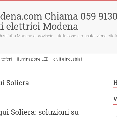
odena.com Chiama 059 91300
i elettrici Modena
 e industriali a Modena e provincia. Istallazione e manutenzione ci
ofoni – Illuminazione LED – civili e industriali
ui Soliera
H
–
W
gui Soliera: soluzioni su