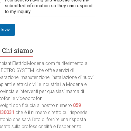
submitted information so they can respond
to my inquiry.
Invia
Chi siamo
mpiantiElettriciModena.com fa riferimento a
LECTRO SYSTEM. che offre servizi di
parazione, manutenzione, installazione di nuovi
pianti elettrici civili e industriali a Modena e
ovincia e interventi per qualsiasi marca di
tofoni e videocitofoni.
volgiti con fiducia al nostro numero
059
130031
che è il numero diretto cui risponde
tonio che sarà lieto di fornire una risposta
sata sulla professionalità e l’esperienza