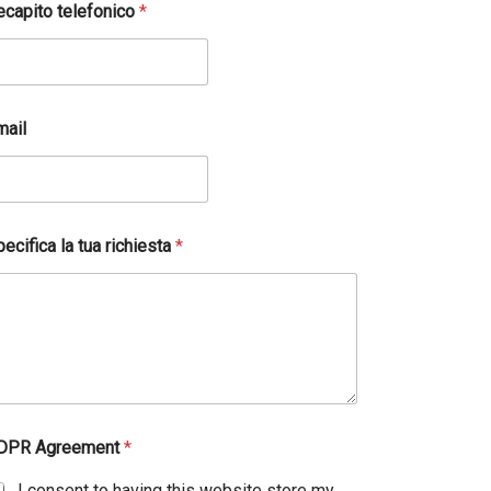
ecapito telefonico
*
mail
ecifica la tua richiesta
*
DPR Agreement
*
I consent to having this website store my