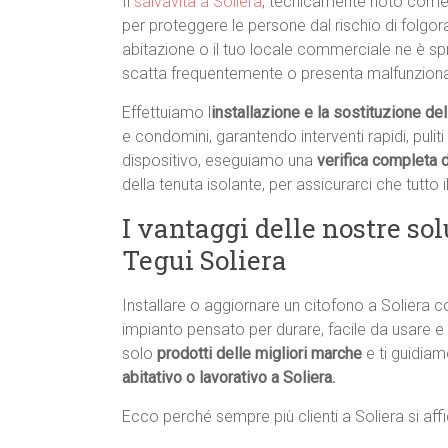
Il
salvavita a Soliera
, tecnicamente noto come in
per proteggere le persone dal rischio di folgoraz
abitazione o il tuo locale commerciale ne è spr
scatta frequentemente o presenta malfunziona
Effettuiamo l
installazione e la sostituzione del
e condomini, garantendo interventi rapidi, puliti 
dispositivo, eseguiamo una
verifica completa d
della tenuta isolante, per assicurarci che tutto i
I vantaggi delle nostre sol
Tegui Soliera
Installare o aggiornare un citofono a Soliera 
impianto pensato per durare, facile da usare e
solo
prodotti delle migliori marche
e ti guidiam
abitativo o lavorativo a Soliera.
Ecco perché sempre più clienti a Soliera si aff