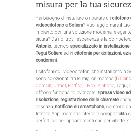
misura per la tua sicurez
Hai bisogno di installare o riparare un
citofono 
videocitofono a Soliera
? Vuoi aggiornare il tu
impianto con una soluzione moderna, elegant
sicura? Da noi trovi lesperienza e la competen
Antonio
, tecnico
specializzato in installazione 
Tegui Soliera
ed in
citofonia per abitazioni, az
condomini
.
I citofoni ed i videocitofoni che installiamo a S
sono selezionati tra le migliori marche (
BTicin
Comelit
,
Urmet
,
Farfisa
,
Elvox
,
Aiphone
, Tegui,
offrono funzionalità avanzate:
ripresa video ad
risoluzione
,
registrazione delle chiamate
anche
assenza,
notifiche su smartphone
, controllo 
tramite App, memoria interna e compatibilità c
perfetti sia per appartamenti che per villette, s