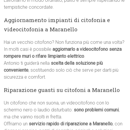
Lavoriamo in modo ordinato, pulito e sempre rispettando le
tempistiche concordate.
Aggiornamento impianti di citofonia e
videocitofonia a Maranello
Hai un vecchio citofono? Non funziona più come una volta?
In molti casi è possibile
aggiornarlo a videocitofono senza
rompere muri o rifare limpianto elettrico
.
Antonio ti guiderà nella
scelta della soluzione più
conveniente
, sostituendo solo ciò che serve per darti più
sicurezza e comfort.
Riparazione guasti su citofoni a Maranello
Un citofono che non suona, un videocitofono con lo
schermo nero o laudio disturbato:
sono problemi comuni
,
ma che vanno risolti in fretta.
Offriamo un
servizio rapido di riparazione a Maranello
, con