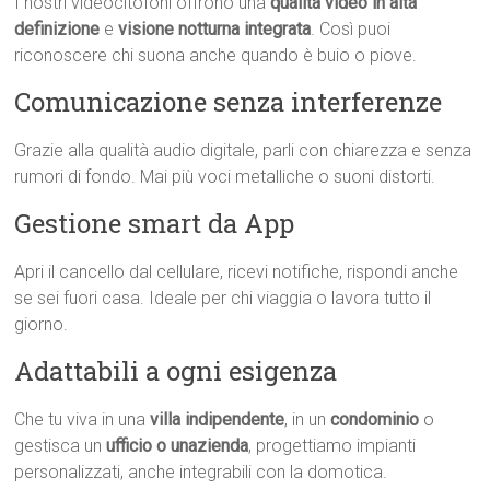
I nostri videocitofoni offrono una
qualità video in alta
definizione
e
visione notturna integrata
. Così puoi
riconoscere chi suona anche quando è buio o piove.
Comunicazione senza interferenze
Grazie alla qualità audio digitale, parli con chiarezza e senza
rumori di fondo. Mai più voci metalliche o suoni distorti.
Gestione smart da App
Apri il cancello dal cellulare, ricevi notifiche, rispondi anche
se sei fuori casa. Ideale per chi viaggia o lavora tutto il
giorno.
Adattabili a ogni esigenza
Che tu viva in una
villa indipendente
, in un
condominio
o
gestisca un
ufficio o unazienda
, progettiamo impianti
personalizzati, anche integrabili con la domotica.