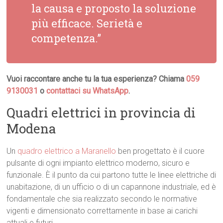
la causa e proposto la soluzione
più efficace. Serietà e
competenza.”
Vuoi raccontare anche tu la tua esperienza? Chiama
059
9130031
o
contattaci su WhatsApp
.
Quadri elettrici in provincia di
Modena
Un
quadro elettrico a Maranello
ben progettato è il cuore
pulsante di ogni impianto elettrico moderno, sicuro e
funzionale. È il punto da cui partono tutte le linee elettriche di
unabitazione, di un ufficio o di un capannone industriale, ed è
fondamentale che sia realizzato secondo le normative
vigenti e dimensionato correttamente in base ai carichi
attuali e futuri.