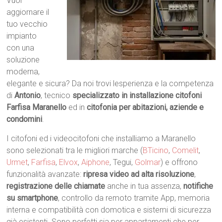
Vuoi
aggiornare il
tuo vecchio
impianto
con una
soluzione
moderna,
elegante e sicura? Da noi trovi lesperienza e la competenza
di
Antonio
, tecnico
specializzato in installazione citofoni
Farfisa Maranello
ed in
citofonia per abitazioni, aziende e
condomini
.
I citofoni ed i videocitofoni che installiamo a Maranello
sono selezionati tra le migliori marche (
BTicino
,
Comelit
,
Urmet
,
Farfisa
,
Elvox
,
Aiphone
, Tegui,
Golmar
) e offrono
funzionalità avanzate:
ripresa video ad alta risoluzione
,
registrazione delle chiamate
anche in tua assenza,
notifiche
su smartphone
, controllo da remoto tramite App, memoria
interna e compatibilità con domotica e sistemi di sicurezza
già esistenti. Sono perfetti sia per appartamenti che per