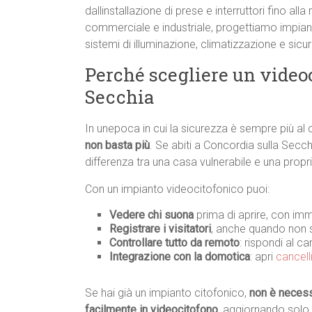
dallinstallazione di prese e interruttori fino al
commerciale e industriale, progettiamo impiant
sistemi di illuminazione, climatizzazione e sic
Perché scegliere un videoc
Secchia
In unepoca in cui la sicurezza è sempre più al 
non basta più
. Se abiti a Concordia sulla Secch
differenza tra una casa vulnerabile e una propr
Con un impianto videocitofonico puoi:
Vedere chi suona
prima di aprire, con imm
Registrare i visitatori
, anche quando non s
Controllare tutto da remoto
: rispondi al c
Integrazione con la domotica
: apri
cancell
Se hai già un impianto citofonico,
non è necessa
facilmente in videocitofono
, aggiornando solo