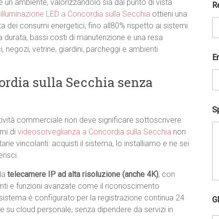
un ambiente, valorizzandolo sia dal punto di vista
n
R
o
i
illuminazione LED a Concordia sulla Secchia
ottieni una
m
 dei consumi energetici, fino all80% rispetto ai sistemi
e
nga durata, bassi costi di manutenzione e una resa
i, negozi, vetrine, giardini, parcheggi e ambienti
E
ordia sulla Secchia senza
Sp
attività commerciale non deve significare sottoscrivere
emi di
videosorveglianza a Concordia sulla Secchia
non
rie vincolanti: acquisti il sistema, lo installiamo e ne sei
risci.
 da
telecamere IP ad alta risoluzione (anche 4K)
, con
enti e funzioni avanzate come il riconoscimento
sistema è configurato per la registrazione continua 24
G
re su cloud personale, senza dipendere da servizi in