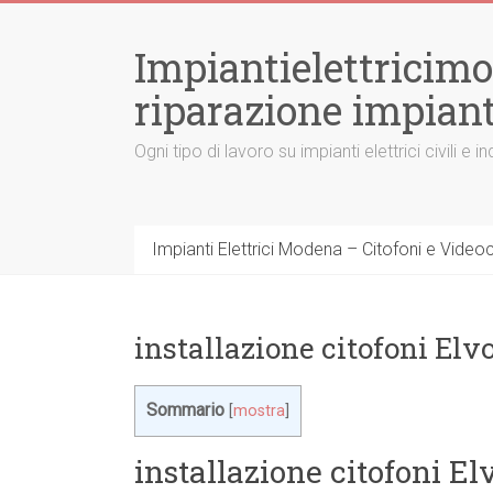
Vai
al
Impiantielettricim
contenuto
riparazione impiant
Ogni tipo di lavoro su impianti elettrici civili
Impianti Elettrici Modena – Citofoni e Videocit
installazione citofoni Elv
Sommario
[
mostra
]
installazione citofoni E