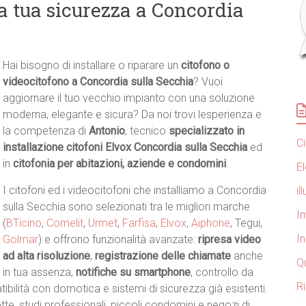
la tua sicurezza a Concordia
Hai bisogno di installare o riparare un
citofono o
videocitofono a Concordia sulla Secchia
? Vuoi
aggiornare il tuo vecchio impianto con una soluzione
moderna, elegante e sicura? Da noi trovi lesperienza e
la competenza di
Antonio
, tecnico
specializzato in
C
installazione citofoni Elvox Concordia sulla Secchia
ed
in
citofonia per abitazioni, aziende e condomini
.
E
I citofoni ed i videocitofoni che installiamo a Concordia
i
sulla Secchia sono selezionati tra le migliori marche
Im
(
BTicino
,
Comelit
,
Urmet
,
Farfisa
,
Elvox
,
Aiphone
, Tegui,
I
Golmar
) e offrono funzionalità avanzate:
ripresa video
ad alta risoluzione
,
registrazione delle chiamate
anche
Q
in tua assenza,
notifiche su smartphone
, controllo da
R
ilità con domotica e sistemi di sicurezza già esistenti.
tte, studi professionali, piccoli condomini e negozi di