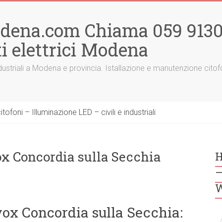
odena.com Chiama 059 91300
i elettrici Modena
 e industriali a Modena e provincia. Istallazione e manutenzione ci
ofoni – Illuminazione LED – civili e industriali
ox Concordia sulla Secchia
H
–
W
lvox Concordia sulla Secchia: