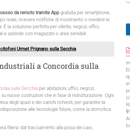
cesso da remoto tramite App
gratuita per smartphone,
mpo reale, ricevere notifiche di movimento o rivedere le
 la soluzione perfetta per villette, negozi, uffici,
ali e aziende con magazzini o aree sensibili.
 citofoni Urmet Prignano sulla Secchia
I
 industriali a Concordia sulla
E
ri
im
cordia sulla Secchia
per abitazioni, uffici, negozi,
pr
su nuove costruzioni che in fase di ristrutturazione. Ogni
ci
va degli spazi e dei carichi richiesti, per garantire la
Ri
edisposizione alle tecnologie future, come la domotica
9
An
ba
era filiera: dal tracciamento alla posa dei cavi,