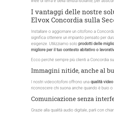
linee di terra e della tenuta isolante, per assicu
I vantaggi delle nostre sol
Elvox Concordia sulla Sec
Installare o aggiornare un citofono a Concord
significa ottenere un impianto pensato per dura
esigenze. Utilizziamo solo
prodotti delle migli
migliore per il tuo contesto abitativo o lavorat
Ecco perché sempre più clienti a Concordia sul
Immagini nitide, anche al bu
I nostri videocitofoni offrono una
qualità video 
riconoscere chi suona anche quando è buio o 
Comunicazione senza interf
Grazie alla qualità audio digitale, parli con ch