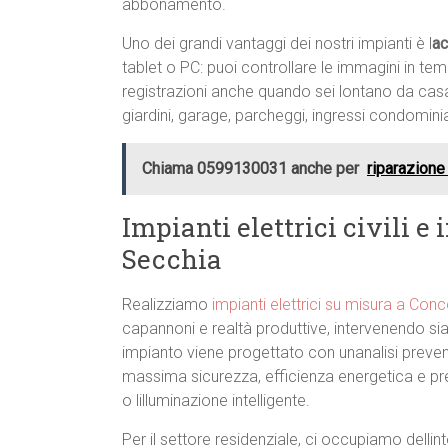
abbonamento.
Uno dei grandi vantaggi dei nostri impianti è l
ac
tablet o PC: puoi controllare le immagini in te
registrazioni anche quando sei lontano da casa. È
giardini, garage, parcheggi, ingressi condomini
Chiama 0599130031 anche per
riparazione
Impianti elettrici civili e
Secchia
Realizziamo
impianti elettrici su misura a Con
capannoni e realtà produttive, intervenendo sia 
impianto viene progettato con unanalisi preventi
massima sicurezza, efficienza energetica e pr
o lilluminazione intelligente.
Per il settore residenziale, ci occupiamo dellint