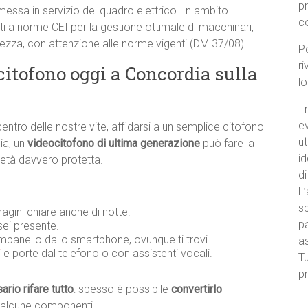
p
la messa in servizio del quadro elettrico. In ambito
c
i a norme CEI per la gestione ottimale di macchinari,
urezza, con attenzione alle norme vigenti (DM 37/08).
Pe
ri
itofono oggi a Concordia sulla
l
I 
e
centro delle nostre vite, affidarsi a un semplice citofono
ut
ia, un
videocitofono di ultima generazione
può fare la
id
ietà davvero protetta.
di
L’
sp
agini chiare anche di notte.
pa
ei presente.
ampanello dallo smartphone, ovunque ti trovi.
a
i
e porte dal telefono o con assistenti vocali.
Tu
pr
rio rifare tutto
: spesso è possibile
convertirlo
 alcune componenti.