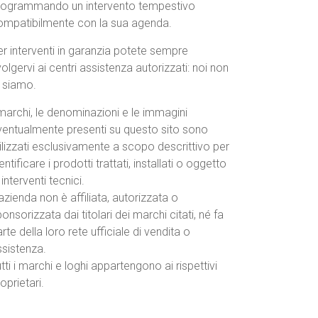
rogrammando un intervento tempestivo
ompatibilmente con la sua agenda.
r interventi in garanzia potete sempre
volgervi ai centri assistenza autorizzati: noi non
o siamo.
marchi, le denominazioni e le immagini
ventualmente presenti su questo sito sono
ilizzati esclusivamente a scopo descrittivo per
entificare i prodotti trattati, installati o oggetto
 interventi tecnici.
azienda non è affiliata, autorizzata o
onsorizzata dai titolari dei marchi citati, né fa
rte della loro rete ufficiale di vendita o
ssistenza.
tti i marchi e loghi appartengono ai rispettivi
oprietari.