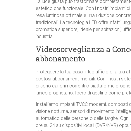
La luce giusta può trasformare completamente 
estetico che funzionale. Con i nostri impianti d
resa luminosa ottimale e una riduzione concreta
tradizionali. La tecnologia LED offre infatti lu
cromatica superiore, ideale per abitazioni, uffic
industriali.
Videosorveglianza a Conc
abbonamento
Proteggere la tua casa, il tuo ufficio o la tua 
costosi abbonamenti mensili. Con i nostri sist
ci sono canoni ricorrenti o piattaforme proprieta
lunico proprietario, libero di gestirlo come prefe
Installiamo impianti TVCC moderni, composti
visione notturna, sensori di movimento intellig
automatico delle persone o delle targhe. Ogni 
ore su 24 su dispositivi locali (DVR/NVR) oppu