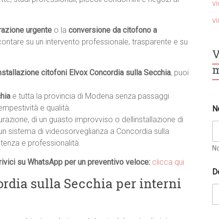
v
v
razione urgente
o la
conversione da citofono a
 contare su un intervento professionale, trasparente e su
V
m
nstallazione citofoni Elvox Concordia sulla Secchia
, puoi
hia
e tutta la provincia di Modena senza passaggi
*
mpestività e qualità.
N
r
turazione, di un guasto improvviso o dellinstallazione di
i
c
un sistema di videosorveglianza a Concordia sulla
h
tenza e professionalità.
i
N
e
ivici su WhatsApp per un preventivo veloce:
clicca qui
s
D
t
rdia sulla Secchia per interni
a
C
o
g