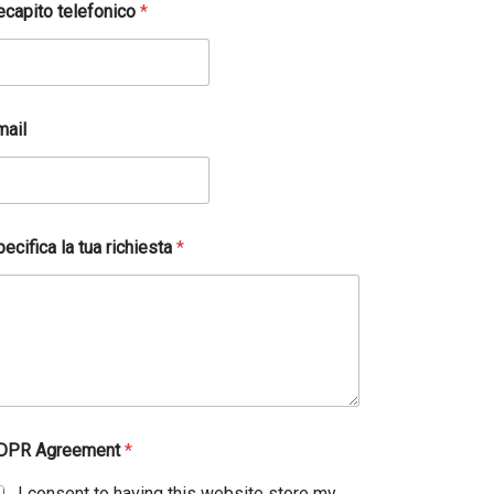
ecapito telefonico
*
mail
ecifica la tua richiesta
*
DPR Agreement
*
I consent to having this website store my