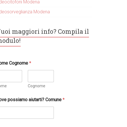
ideocitofoni Modena
ideosorveglianza Modena
uoi maggiori info? Compila il
odulo!
ome Cognome
*
ome
Cognome
ove possiamo aiutarti? Comune
*