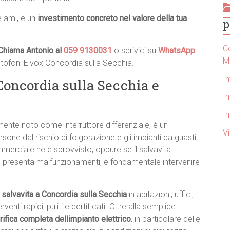
e ami, e un
investimento concreto nel valore della tua
p
Co
Chiama Antonio al
059 9130031
o scrivici su
WhatsApp
:
M
citofoni Elvox Concordia sulla Secchia.
I
Concordia sulla Secchia e
Im
I
mente noto come interruttore differenziale, è un
V
sone dal rischio di folgorazione e gli impianti da guasti
commerciale ne è sprovvisto, oppure se il salvavita
 presenta malfunzionamenti, è fondamentale intervenire
l salvavita a Concordia sulla Secchia
in abitazioni, uffici,
nti rapidi, puliti e certificati. Oltre alla semplice
rifica completa dellimpianto elettrico
, in particolare delle