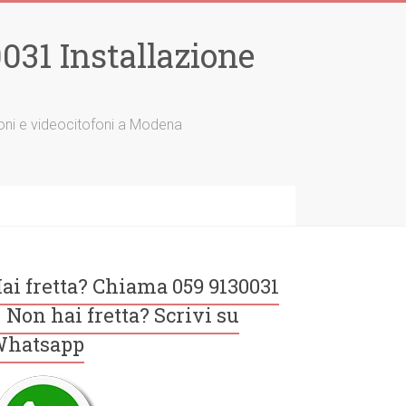
31 Installazione
tofoni e videocitofoni a Modena
ai fretta? Chiama 059 9130031
 Non hai fretta? Scrivi su
hatsapp