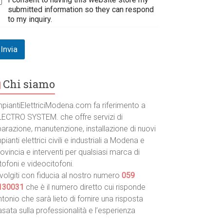
submitted information so they can respond
to my inquiry.
Invia
Chi siamo
mpiantiElettriciModena.com fa riferimento a
LECTRO SYSTEM. che offre servizi di
parazione, manutenzione, installazione di nuovi
pianti elettrici civili e industriali a Modena e
ovincia e interventi per qualsiasi marca di
tofoni e videocitofoni.
volgiti con fiducia al nostro numero
059
130031
che è il numero diretto cui risponde
tonio che sarà lieto di fornire una risposta
sata sulla professionalità e l’esperienza