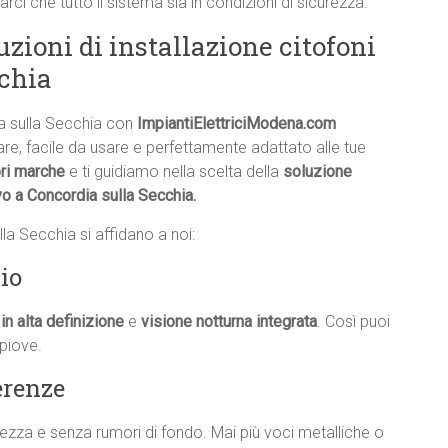
rarci che tutto il sistema sia in condizioni di sicurezza.
uzioni di installazione citofoni
chia
ia sulla Secchia con
ImpiantiElettriciModena.com
re, facile da usare e perfettamente adattato alle tue
ori marche
e ti guidiamo nella scelta della
soluzione
ivo a Concordia sulla Secchia.
la Secchia si affidano a noi:
io
in alta definizione
e
visione notturna integrata
. Così puoi
piove.
erenze
iarezza e senza rumori di fondo. Mai più voci metalliche o