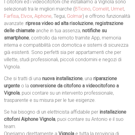
I citofoni ed i videocitofoni che installiamo a Vignola sono
selezionati tra le migliori marche (
BTicino
,
Comelit
,
Urmet
,
Farfisa
,
Elvox
,
Aiphone
, Tegui,
Golmar
) e offrono funzionalità
avanzate:
ripresa video ad alta risoluzione
,
registrazione
delle chiamate
anche in tua assenza,
notifiche su
smartphone
, controllo da remoto tramite App, memoria
interna e compatibilità con domotica e sistemi di sicurezza
già esistenti. Sono perfetti sia per appartamenti che per
villette, studi professionali, piccoli condomini e negozi di
Vignola.
Che si tratti di una
nuova installazione
, una
riparazione
urgente
o la
conversione da citofono a videocitofono a
Vignola
, puoi contare su un intervento professionale,
trasparente e su misura per le tue esigenze.
Se hai bisogno di un elettricista affidabile per
installazione
citofoni Aiphone Vignola
, puoi contare su Antonio e il suo
team.
Operiamo direttamente a
Vignola
e tutta la provincia di