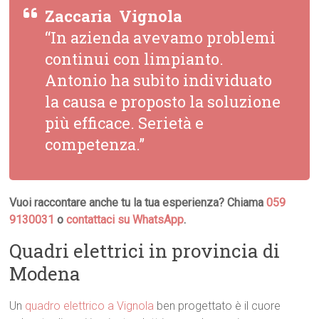
Zaccaria  Vignola
“In azienda avevamo problemi
continui con limpianto.
Antonio ha subito individuato
la causa e proposto la soluzione
più efficace. Serietà e
competenza.”
Vuoi raccontare anche tu la tua esperienza? Chiama
059
9130031
o
contattaci su WhatsApp
.
Quadri elettrici in provincia di
Modena
Un
quadro elettrico a Vignola
ben progettato è il cuore