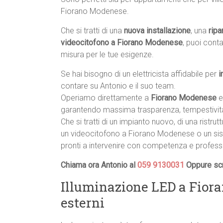
Fiorano Modenese.
Che si tratti di una
nuova installazione
, una
ripa
videocitofono a Fiorano Modenese
, puoi cont
misura per le tue esigenze.
Se hai bisogno di un elettricista affidabile per
i
contare su Antonio e il suo team.
Operiamo direttamente a
Fiorano Modenese
e
garantendo massima trasparenza, tempestività
Che si tratti di un impianto nuovo, di una ristrut
un videocitofono a Fiorano Modenese o un si
pronti a intervenire con competenza e professi
Chiama ora Antonio al
059 9130031
Oppure scr
Illuminazione LED a Fiora
esterni