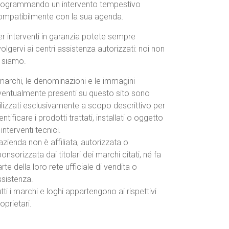
rogrammando un intervento tempestivo
ompatibilmente con la sua agenda.
r interventi in garanzia potete sempre
volgervi ai centri assistenza autorizzati: noi non
o siamo.
marchi, le denominazioni e le immagini
ventualmente presenti su questo sito sono
ilizzati esclusivamente a scopo descrittivo per
entificare i prodotti trattati, installati o oggetto
 interventi tecnici.
azienda non è affiliata, autorizzata o
onsorizzata dai titolari dei marchi citati, né fa
rte della loro rete ufficiale di vendita o
ssistenza.
tti i marchi e loghi appartengono ai rispettivi
oprietari.