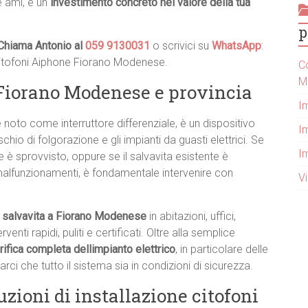
e ami, e un
investimento concreto nel valore della tua
p
Chiama Antonio al
059 9130031
o scrivici su
WhatsApp
:
 citofoni Aiphone Fiorano Modenese.
Co
M
 Fiorano Modenese e provincia
I
 noto come interruttore differenziale, è un dispositivo
Im
hio di folgorazione e gli impianti da guasti elettrici. Se
I
 è sprovvisto, oppure se il salvavita esistente è
alfunzionamenti, è fondamentale intervenire con
V
el salvavita a Fiorano Modenese
in abitazioni, uffici,
nti rapidi, puliti e certificati. Oltre alla semplice
rifica completa dellimpianto elettrico
, in particolare delle
rarci che tutto il sistema sia in condizioni di sicurezza.
uzioni di installazione citofoni