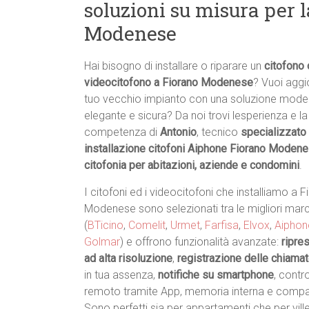
soluzioni su misura per l
Modenese
Hai bisogno di installare o riparare un
citofono 
videocitofono a Fiorano Modenese
? Vuoi aggio
tuo vecchio impianto con una soluzione mode
elegante e sicura? Da noi trovi lesperienza e la
competenza di
Antonio
, tecnico
specializzato 
installazione citofoni Aiphone Fiorano Moden
citofonia per abitazioni, aziende e condomini
.
I citofoni ed i videocitofoni che installiamo a 
Modenese sono selezionati tra le migliori mar
(
BTicino
,
Comelit
,
Urmet
,
Farfisa
,
Elvox
,
Aiphon
Golmar
) e offrono funzionalità avanzate:
ripre
ad alta risoluzione
,
registrazione delle chiama
in tua assenza,
notifiche su smartphone
, contr
remoto tramite App, memoria interna e compatib
Sono perfetti sia per appartamenti che per ville