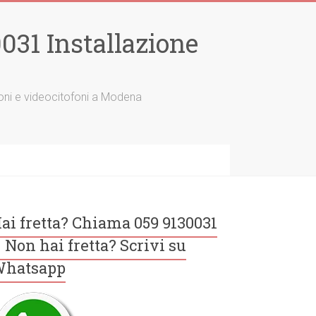
31 Installazione
tofoni e videocitofoni a Modena
ai fretta? Chiama 059 9130031
 Non hai fretta? Scrivi su
hatsapp