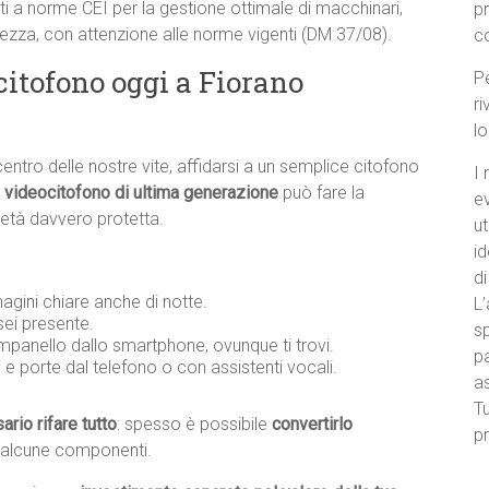
i a norme CEI per la gestione ottimale di macchinari,
p
urezza, con attenzione alle norme vigenti (DM 37/08).
c
citofono oggi a Fiorano
Pe
ri
l
centro delle nostre vite, affidarsi a un semplice citofono
I 
n
videocitofono di ultima generazione
può fare la
e
ietà davvero protetta.
ut
id
di
agini chiare anche di notte.
L’
ei presente.
sp
ampanello dallo smartphone, ovunque ti trovi.
pa
i
e porte dal telefono o con assistenti vocali.
a
Tu
rio rifare tutto
: spesso è possibile
convertirlo
pr
 alcune componenti.