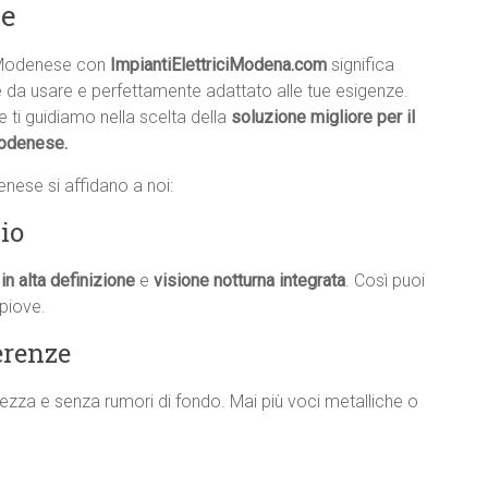
se
o Modenese con
ImpiantiElettriciModena.com
significa
e da usare e perfettamente adattato alle tue esigenze.
e ti guidiamo nella scelta della
soluzione migliore per il
Modenese.
nese si affidano a noi:
io
in alta definizione
e
visione notturna integrata
. Così puoi
piove.
erenze
iarezza e senza rumori di fondo. Mai più voci metalliche o