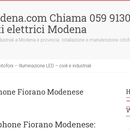
odena.com Chiama 059 91300
i elettrici Modena
 e industriali a Modena e provincia. Istallazione e manutenzione ci
ofoni – Illuminazione LED – civili e industriali
iphone Fiorano Modenese
H
–
W
Aiphone Fiorano Modenese: