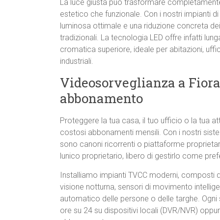
La luce giusta può trasformare completamente 
estetico che funzionale. Con i nostri impianti d
luminosa ottimale e una riduzione concreta dei 
tradizionali. La tecnologia LED offre infatti lu
cromatica superiore, ideale per abitazioni, uffic
industriali.
Videosorveglianza a Fior
abbonamento
Proteggere la tua casa, il tuo ufficio o la tua 
costosi abbonamenti mensili. Con i nostri sist
sono canoni ricorrenti o piattaforme proprietarie
lunico proprietario, libero di gestirlo come prefe
Installiamo impianti TVCC moderni, composti
visione notturna, sensori di movimento intellig
automatico delle persone o delle targhe. Ogni 
ore su 24 su dispositivi locali (DVR/NVR) oppu