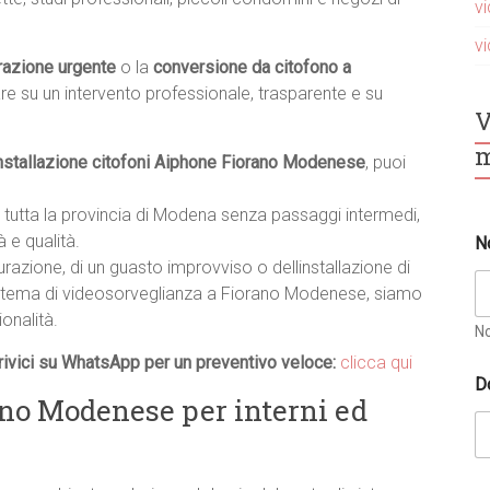
v
v
razione urgente
o la
conversione da citofono a
are su un intervento professionale, trasparente e su
V
m
nstallazione citofoni Aiphone Fiorano Modenese
, puoi
 tutta la provincia di Modena senza passaggi intermedi,
 e qualità.
N
turazione, di un guasto improvviso o dellinstallazione di
stema di videosorveglianza a Fiorano Modenese, siamo
onalità.
N
ivici su WhatsApp per un preventivo veloce:
clicca qui
D
no Modenese per interni ed