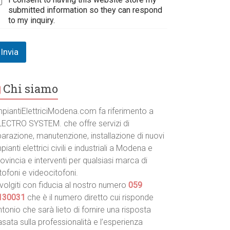
submitted information so they can respond
to my inquiry.
Invia
Chi siamo
mpiantiElettriciModena.com fa riferimento a
LECTRO SYSTEM. che offre servizi di
parazione, manutenzione, installazione di nuovi
pianti elettrici civili e industriali a Modena e
ovincia e interventi per qualsiasi marca di
tofoni e videocitofoni.
volgiti con fiducia al nostro numero
059
130031
che è il numero diretto cui risponde
tonio che sarà lieto di fornire una risposta
sata sulla professionalità e l’esperienza