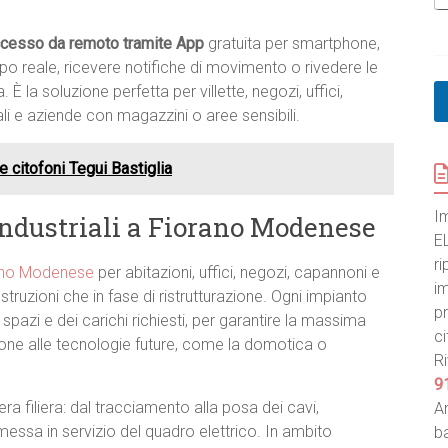
r
e
e
cesso da remoto tramite App
gratuita per smartphone,
m
mpo reale, ricevere notifiche di movimento o rivedere le
e
 la soluzione perfetta per villette, negozi, uffici,
n
ali e aziende con magazzini o aree sensibili.
t
*
e citofoni Tegui Bastiglia
I
e industriali a Fiorano Modenese
E
ri
orano Modenese
per abitazioni, uffici, negozi, capannoni e
im
truzioni che in fase di ristrutturazione. Ogni impianto
pr
 spazi e dei carichi richiesti, per garantire la massima
ci
ione alle tecnologie future, come la domotica o
Ri
9
era filiera: dal tracciamento alla posa dei cavi,
An
la messa in servizio del quadro elettrico. In ambito
ba