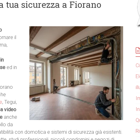
a tua sicurezza a Fiorano
o
rnare il
rna,
in
C
ese
ed in
E
Fiorano
i
che
Im
e
, Tegui,
I
sa video
te
anche
Q
ollo da
R
ilità con domotica e sistemi di sicurezza già esistenti.
tte, studi professionali, piccoli condomini e negozi di