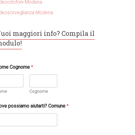
ideocitofoni Modena
ideosorveglianza Modena
uoi maggiori info? Compila il
odulo!
ome Cognome
*
ome
Cognome
ove possiamo aiutarti? Comune
*