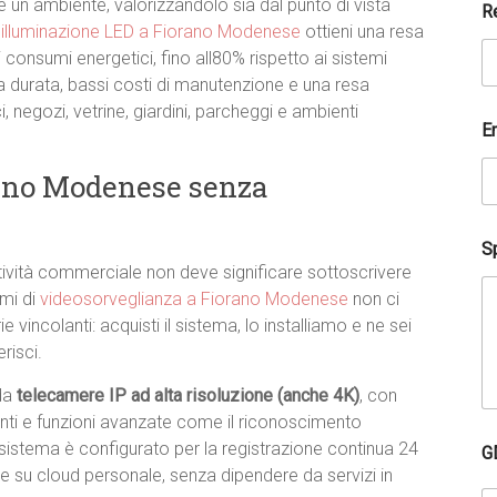
un ambiente, valorizzandolo sia dal punto di vista
R
i
illuminazione LED a Fiorano Modenese
ottieni una resa
consumi energetici, fino all80% rispetto ai sistemi
nga durata, bassi costi di manutenzione e una resa
i, negozi, vetrine, giardini, parcheggi e ambienti
E
ano Modenese senza
Sp
attività commerciale non deve significare sottoscrivere
emi di
videosorveglianza a Fiorano Modenese
non ci
 vincolanti: acquisti il sistema, lo installiamo e ne sei
risci.
 da
telecamere IP ad alta risoluzione (anche 4K)
, con
enti e funzioni avanzate come il riconoscimento
*
sistema è configurato per la registrazione continua 24
G
A
re su cloud personale, senza dipendere da servizi in
g