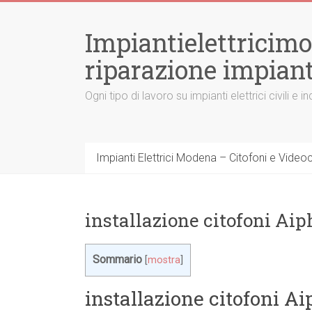
Vai
al
Impiantielettricim
contenuto
riparazione impiant
Ogni tipo di lavoro su impianti elettrici civili
Impianti Elettrici Modena – Citofoni e Videocit
installazione citofoni A
Sommario
[
mostra
]
installazione citofoni 