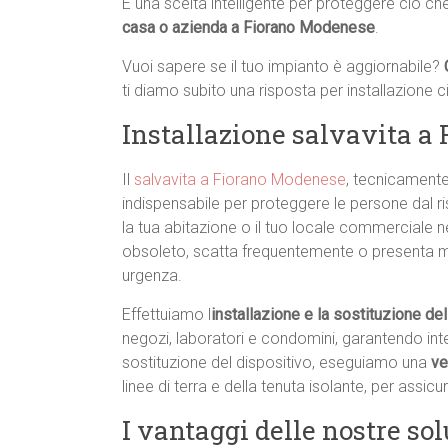
È una scelta intelligente per proteggere ciò ch
casa o azienda a Fiorano Modenese
.
Vuoi sapere se il tuo impianto è aggiornabile?
ti diamo subito una risposta per installazione
Installazione salvavita a
Il
salvavita a Fiorano Modenese
, tecnicamente
indispensabile per proteggere le persone dal risc
la tua abitazione o il tuo locale commerciale ne
obsoleto, scatta frequentemente o presenta m
urgenza.
Effettuiamo l
installazione e la sostituzione d
negozi, laboratori e condomini, garantendo interve
sostituzione del dispositivo, eseguiamo una
ve
linee di terra e della tenuta isolante, per assicu
I vantaggi delle nostre sol