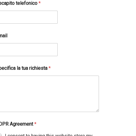
ecapito telefonico
*
mail
ecifica la tua richiesta
*
DPR Agreement
*
I consent to having this website store my