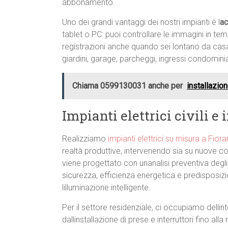
abbonamento.
Uno dei grandi vantaggi dei nostri impianti è l
ac
tablet o PC: puoi controllare le immagini in te
registrazioni anche quando sei lontano da casa. È
giardini, garage, parcheggi, ingressi condomini
Chiama 0599130031 anche per
installazion
Impianti elettrici civili 
Realizziamo
impianti elettrici su misura a Fi
realtà produttive, intervenendo sia su nuove cos
viene progettato con unanalisi preventiva degli
sicurezza, efficienza energetica e predisposiz
lilluminazione intelligente.
Per il settore residenziale, ci occupiamo dellint
dallinstallazione di prese e interruttori fino al