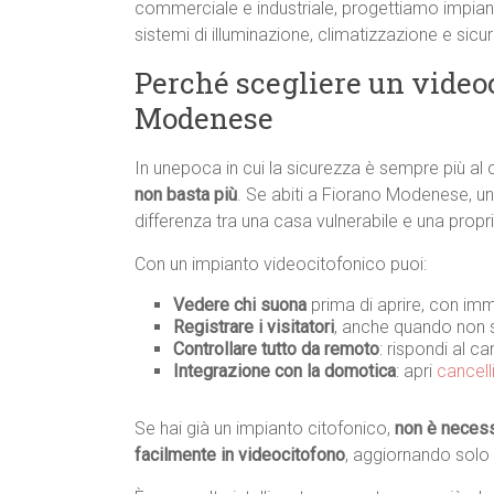
commerciale e industriale, progettiamo impiant
sistemi di illuminazione, climatizzazione e sic
Perché scegliere un video
Modenese
In unepoca in cui la sicurezza è sempre più al 
non basta più
. Se abiti a Fiorano Modenese, u
differenza tra una casa vulnerabile e una propr
Con un impianto videocitofonico puoi:
Vedere chi suona
prima di aprire, con imm
Registrare i visitatori
, anche quando non s
Controllare tutto da remoto
: rispondi al c
Integrazione con la domotica
: apri
cancell
Se hai già un impianto citofonico,
non è necessa
facilmente in videocitofono
, aggiornando solo