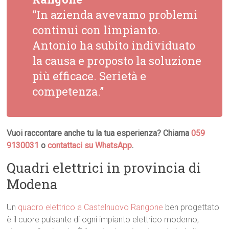
“In azienda avevamo problemi
continui con limpianto.
Antonio ha subito individuato
la causa e proposto la soluzione
più efficace. Serietà e
competenza.”
Vuoi raccontare anche tu la tua esperienza? Chiama
059
9130031
o
contattaci su WhatsApp
.
Quadri elettrici in provincia di
Modena
Un
quadro elettrico a Castelnuovo Rangone
ben progettato
è il cuore pulsante di ogni impianto elettrico moderno,