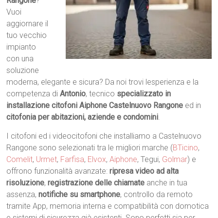
Rangone
?
Vuoi
aggiornare il
tuo vecchio
impianto
con una
soluzione
moderna, elegante e sicura? Da noi trovi lesperienza e la
competenza di
Antonio
, tecnico
specializzato in
installazione citofoni Aiphone Castelnuovo Rangone
ed in
citofonia per abitazioni, aziende e condomini
.
I citofoni ed i videocitofoni che installiamo a Castelnuovo
Rangone sono selezionati tra le migliori marche (
BTicino
,
Comelit
,
Urmet
,
Farfisa
,
Elvox
,
Aiphone
, Tegui,
Golmar
) e
offrono funzionalità avanzate:
ripresa video ad alta
risoluzione
,
registrazione delle chiamate
anche in tua
assenza,
notifiche su smartphone
, controllo da remoto
tramite App, memoria interna e compatibilità con domotica
e sistemi di sicurezza già esistenti. Sono perfetti sia per