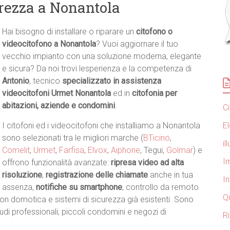
urezza a Nonantola
Hai bisogno di installare o riparare un
citofono o
videocitofono a Nonantola
? Vuoi aggiornare il tuo
vecchio impianto con una soluzione moderna, elegante
e sicura? Da noi trovi lesperienza e la competenza di
Antonio
, tecnico
specializzato in assistenza
videocitofoni Urmet Nonantola
ed in
citofonia per
abitazioni, aziende e condomini
.
C
E
I citofoni ed i videocitofoni che installiamo a Nonantola
sono selezionati tra le migliori marche (
BTicino
,
i
Comelit
,
Urmet
,
Farfisa
,
Elvox
,
Aiphone
, Tegui,
Golmar
) e
Im
offrono funzionalità avanzate:
ripresa video ad alta
risoluzione
,
registrazione delle chiamate
anche in tua
I
assenza,
notifiche su smartphone
, controllo da remoto
Q
on domotica e sistemi di sicurezza già esistenti. Sono
tudi professionali, piccoli condomini e negozi di
R