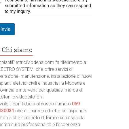
submitted information so they can respond
to my inquiry.
Invia
Chi siamo
mpiantiElettriciModena.com fa riferimento a
LECTRO SYSTEM. che offre servizi di
parazione, manutenzione, installazione di nuovi
pianti elettrici civili e industriali a Modena e
ovincia e interventi per qualsiasi marca di
tofoni e videocitofoni.
volgiti con fiducia al nostro numero
059
130031
che è il numero diretto cui risponde
tonio che sarà lieto di fornire una risposta
sata sulla professionalità e l’esperienza