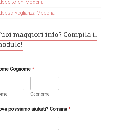
ideocitofoni Modena
ideosorveglianza Modena
uoi maggiori info? Compila il
odulo!
ome Cognome
*
ome
Cognome
ove possiamo aiutarti? Comune
*