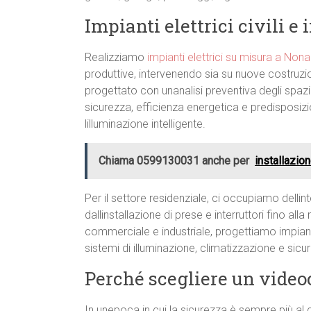
Impianti elettrici civili e
Realizziamo
impianti elettrici su misura a Non
produttive, intervenendo sia su nuove costruzion
progettato con unanalisi preventiva degli spazi 
sicurezza, efficienza energetica e predisposiz
lilluminazione intelligente.
Chiama 0599130031 anche per
installazio
Per il settore residenziale, ci occupiamo dellint
dallinstallazione di prese e interruttori fino al
commerciale e industriale, progettiamo impiant
sistemi di illuminazione, climatizzazione e sic
Perché scegliere un video
In unepoca in cui la sicurezza è sempre più al 