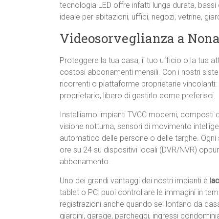
tecnologia LED offre infatti lunga durata, bass
ideale per abitazioni, uffici, negozi, vetrine, gia
Videosorveglianza a Non
Proteggere la tua casa, il tuo ufficio o la tua 
costosi abbonamenti mensili. Con i nostri sist
ricorrenti o piattaforme proprietarie vincolanti: a
proprietario, libero di gestirlo come preferisci.
Installiamo impianti TVCC moderni, composti
visione notturna, sensori di movimento intellig
automatico delle persone o delle targhe. Ogni 
ore su 24 su dispositivi locali (DVR/NVR) oppu
abbonamento.
Uno dei grandi vantaggi dei nostri impianti è l
ac
tablet o PC: puoi controllare le immagini in te
registrazioni anche quando sei lontano da casa. È
giardini, garage, parcheggi, ingressi condomini