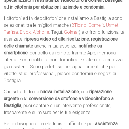
specializzato in assistenza videocitofoni Comelit Bastiglia
ed in
citofonia per abitazioni, aziende e condomini
.
I citofoni ed i videocitofoni che installiamo a Bastiglia sono
selezionati tra le migliori marche (
BTicino
,
Comelit
,
Urmet
,
Farfisa
,
Elvox
,
Aiphone
, Tegui,
Golmar
) e offrono funzionalità
avanzate:
ripresa video ad alta risoluzione
,
registrazione
delle chiamate
anche in tua assenza,
notifiche su
smartphone
, controllo da remoto tramite App, memoria
interna e compatibilità con domotica e sistemi di sicurezza
già esistenti. Sono perfetti sia per appartamenti che per
villette, studi professionali, piccoli condomini e negozi di
Bastiglia.
Che si tratti di una
nuova installazione
, una
riparazione
urgente
o la
conversione da citofono a videocitofono a
Bastiglia
, puoi contare su un intervento professionale,
trasparente e su misura per le tue esigenze.
Se hai bisogno di un elettricista affidabile per
assistenza