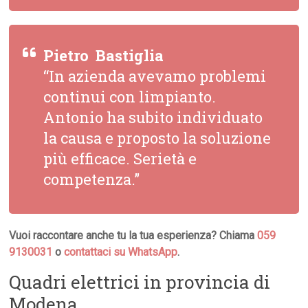
Pietro  Bastiglia
“In azienda avevamo problemi
continui con limpianto.
Antonio ha subito individuato
la causa e proposto la soluzione
più efficace. Serietà e
competenza.”
Vuoi raccontare anche tu la tua esperienza? Chiama
059
9130031
o
contattaci su WhatsApp
.
Quadri elettrici in provincia di
Modena