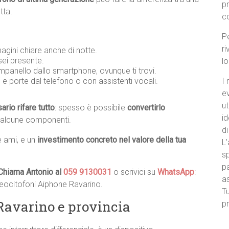
p
tta.
c
Pe
ri
agini chiare anche di notte.
ei presente.
l
ampanello dallo smartphone, ovunque ti trovi.
i
e porte dal telefono o con assistenti vocali.
I 
e
ut
rio rifare tutto
: spesso è possibile
convertirlo
id
 alcune componenti.
di
e ami, e un
investimento concreto nel valore della tua
L’
sp
pa
Chiama Antonio al
059 9130031
o scrivici su
WhatsApp
:
a
deocitofoni Aiphone Ravarino.
Tu
 Ravarino e provincia
pr