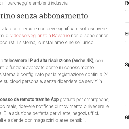
i
R
rdini, parcheggi e ambienti industriali.
c
a
arino senza abbonamento
D
o
v
attività commerciale non deve significare sottoscrivere
e
E
emi di
videosorveglianza a Ravarino
non ci sono canoni
*
cquisti il sistema, lo installiamo e ne sei lunico
 da
telecamere IP ad alta risoluzione (anche 4K)
, con
Sp
enti e funzioni avanzate come il riconoscimento
sistema è configurato per la registrazione continua 24
re su cloud personale, senza dipendere da servizi in
cesso da remoto tramite App
gratuita per smartphone,
mpo reale, ricevere notifiche di movimento o rivedere le
 la soluzione perfetta per villette, negozi, uffici,
G
ali e aziende con magazzini o aree sensibili.