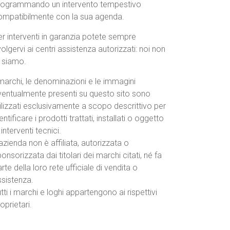
rogrammando un intervento tempestivo
ompatibilmente con la sua agenda.
r interventi in garanzia potete sempre
volgervi ai centri assistenza autorizzati: noi non
o siamo.
marchi, le denominazioni e le immagini
ventualmente presenti su questo sito sono
ilizzati esclusivamente a scopo descrittivo per
entificare i prodotti trattati, installati o oggetto
 interventi tecnici.
azienda non è affiliata, autorizzata o
onsorizzata dai titolari dei marchi citati, né fa
rte della loro rete ufficiale di vendita o
ssistenza.
tti i marchi e loghi appartengono ai rispettivi
oprietari.