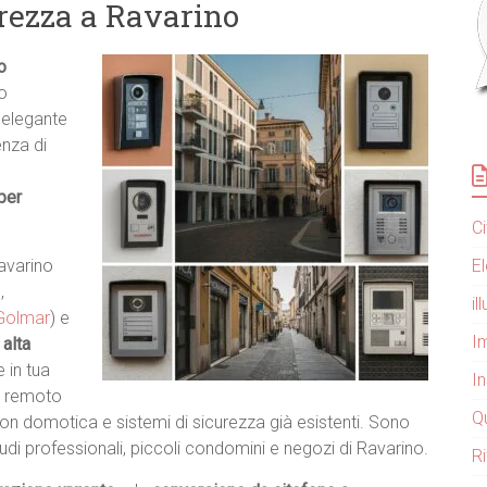
urezza a Ravarino
o
uo
 elegante
enza di
per
C
E
Ravarino
o
,
i
Golmar
) e
Im
 alta
 in tua
I
da remoto
Q
on domotica e sistemi di sicurezza già esistenti. Sono
studi professionali, piccoli condomini e negozi di Ravarino.
R