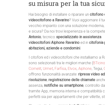
su misura per la tua sic
Hai bisogno di installare o riparare un
citofono 
videocitofono a Ravarino
? Vuoi aggiornare il t
vecchio impianto con una soluzione moderna,
e sicura? Da noi trovi lesperienza e la compet
Antonio
, tecnico
specializzato in assistenza
videocitofoni Aiphone Ravarino
ed in
citofonia 
abitazioni, aziende e condomini
.
I citofoni ed i videocitofoni che installiamo a 
sono selezionati tra le migliori marche (
BTicin
Comelit
,
Urmet
,
Farfisa
,
Elvox
,
Aiphone
, Tegui,
offrono funzionalità avanzate:
ripresa video ad
risoluzione
,
registrazione delle chiamate
anche
assenza,
notifiche su smartphone
, controllo 
tramite App, memoria interna e compatibilità c
perfetti sia per appartamenti che per villette, 