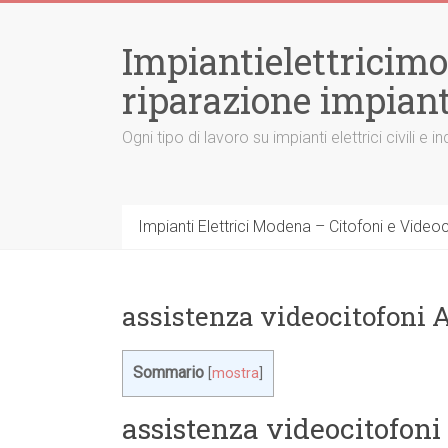
Vai
al
Impiantielettricim
contenuto
riparazione impiant
Ogni tipo di lavoro su impianti elettrici civili
Impianti Elettrici Modena – Citofoni e Videocit
assistenza videocitofoni
Sommario
[
mostra
]
assistenza videocitofoni