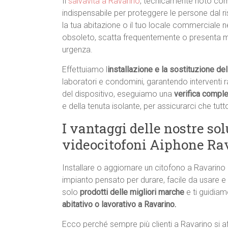
Il
salvavita a Ravarino
, tecnicamente noto come 
indispensabile per proteggere le persone dal risc
la tua abitazione o il tuo locale commerciale ne
obsoleto, scatta frequentemente o presenta m
urgenza.
Effettuiamo l
installazione e la sostituzione del
laboratori e condomini, garantendo interventi rapi
del dispositivo, eseguiamo una
verifica comple
e della tenuta isolante, per assicurarci che tutto
I vantaggi delle nostre sol
videocitofoni Aiphone Ra
Installare o aggiornare un citofono a Ravarin
impianto pensato per durare, facile da usare e
solo
prodotti delle migliori marche
e ti guidiam
abitativo o lavorativo a Ravarino.
Ecco perché sempre più clienti a Ravarino si af