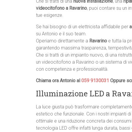
Che si tratti di una
nuova installazione
, una
ripa
videocitofono a Ravarino
, puoi contare su un i
tue esigenze.
Se hai bisogno di un elettricista affidabile per
a
su Antonio e il suo team.
Operiamo direttamente a
Ravarino
e tutta la 
garantendo massima trasparenza, tempestività
Che si tratti di un impianto nuovo, di una ristrut
un videocitofono a Ravarino o un sistema di vi
con competenza e professionalità.
Chiama ora Antonio al
059 9130031
Oppure scr
Illuminazione LED a Ravar
La luce giusta può trasformare completamente 
estetico che funzionale. Con i nostri impianti d
ottimale e una riduzione concreta dei consumi en
tecnologia LED offre infatti lunga durata, bass