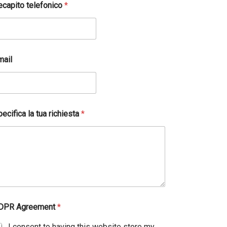
ecapito telefonico
*
mail
ecifica la tua richiesta
*
DPR Agreement
*
I consent to having this website store my