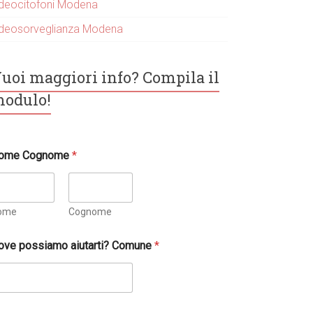
ideocitofoni Modena
ideosorveglianza Modena
uoi maggiori info? Compila il
odulo!
ome Cognome
*
ome
Cognome
ove possiamo aiutarti? Comune
*