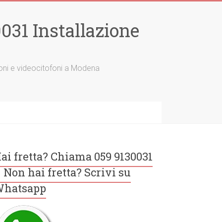
31 Installazione
tofoni e videocitofoni a Modena
ai fretta? Chiama 059 9130031
 Non hai fretta? Scrivi su
hatsapp