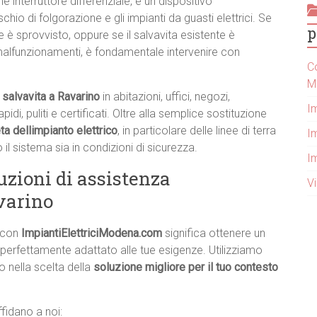
interruttore differenziale, è un dispositivo
hio di folgorazione e gli impianti da guasti elettrici. Se
p
 è sprovvisto, oppure se il salvavita esistente è
alfunzionamenti, è fondamentale intervenire con
Co
M
 salvavita a Ravarino
in abitazioni, uffici, negozi,
I
di, puliti e certificati. Oltre alla semplice sostituzione
ta dellimpianto elettrico
, in particolare delle linee di terra
Im
 il sistema sia in condizioni di sicurezza.
I
uzioni di assistenza
V
varino
o con
ImpiantiElettriciModena.com
significa ottenere un
 perfettamente adattato alle tue esigenze. Utilizziamo
o nella scelta della
soluzione migliore per il tuo contesto
fidano a noi: