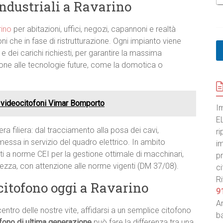
 industriali a Ravarino
rino
per abitazioni, uffici, negozi, capannoni e realtà
i che in fase di ristrutturazione. Ogni impianto viene
e dei carichi richiesti, per garantire la massima
ione alle tecnologie future, come la domotica o
 videocitofoni Vimar Bomporto
I
E
era filiera: dal tracciamento alla posa dei cavi,
ri
la messa in servizio del quadro elettrico. In ambito
im
i a norme CEI per la gestione ottimale di macchinari,
pr
urezza, con attenzione alle norme vigenti (DM 37/08).
ci
Ri
citofono oggi a Ravarino
9
An
centro delle nostre vite, affidarsi a un semplice citofono
ba
fono di ultima generazione
può fare la differenza tra una