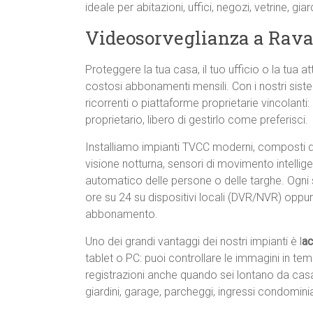
ideale per abitazioni, uffici, negozi, vetrine, gia
Videosorveglianza a Rav
Proteggere la tua casa, il tuo ufficio o la tua 
costosi abbonamenti mensili. Con i nostri sist
ricorrenti o piattaforme proprietarie vincolanti: a
proprietario, libero di gestirlo come preferisci.
Installiamo impianti TVCC moderni, composti
visione notturna, sensori di movimento intellig
automatico delle persone o delle targhe. Ogni 
ore su 24 su dispositivi locali (DVR/NVR) oppu
abbonamento.
Uno dei grandi vantaggi dei nostri impianti è l
ac
tablet o PC: puoi controllare le immagini in te
registrazioni anche quando sei lontano da casa. È
giardini, garage, parcheggi, ingressi condomini