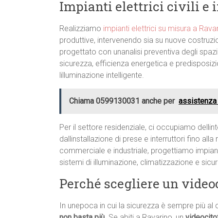
Impianti elettrici civili e
Realizziamo
impianti elettrici su misura a Rava
produttive, intervenendo sia su nuove costruzion
progettato con unanalisi preventiva degli spazi 
sicurezza, efficienza energetica e predisposiz
lilluminazione intelligente.
Chiama 0599130031 anche per
assistenza
Per il settore residenziale, ci occupiamo dellint
dallinstallazione di prese e interruttori fino al
commerciale e industriale, progettiamo impiant
sistemi di illuminazione, climatizzazione e sic
Perché scegliere un video
In unepoca in cui la sicurezza è sempre più al 
non basta più
. Se abiti a Ravarino, un
videocito