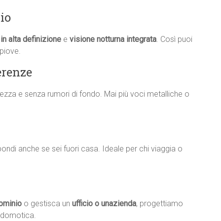
io
in alta definizione
e
visione notturna integrata
. Così puoi
piove.
erenze
iarezza e senza rumori di fondo. Mai più voci metalliche o
rispondi anche se sei fuori casa. Ideale per chi viaggia o
ominio
o gestisca un
ufficio o unazienda
, progettiamo
a domotica.