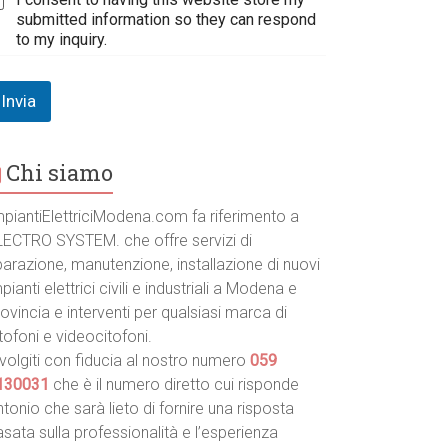
submitted information so they can respond
to my inquiry.
Invia
Chi siamo
mpiantiElettriciModena.com fa riferimento a
LECTRO SYSTEM. che offre servizi di
parazione, manutenzione, installazione di nuovi
pianti elettrici civili e industriali a Modena e
ovincia e interventi per qualsiasi marca di
tofoni e videocitofoni.
volgiti con fiducia al nostro numero
059
130031
che è il numero diretto cui risponde
tonio che sarà lieto di fornire una risposta
sata sulla professionalità e l’esperienza