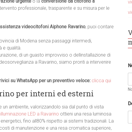
razione urgente
o la
conversione da citofono a
v
ntervento professionale, trasparente e su misura per le
v
ssistenza videocitofoni Aiphone Ravarino
, puoi contare
V
m
provincia di Modena senza passaggi intermedi,
 e qualità.
turazione, di un guasto improvviso o dellinstallazione di
deosorveglianza a Ravarino, siamo pronti a intervenire
N
ivici su WhatsApp per un preventivo veloce:
clicca qui
N
ino per interni ed esterni
S
D
p
un ambiente, valorizzandolo sia dal punto di vista
e
i
illuminazione LED a Ravarino
ottieni una resa luminosa
c
ergetici, fino all80% rispetto ai sistemi tradizionali. La
i
f
i costi di manutenzione e una resa cromatica superiore,