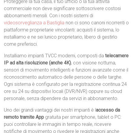
Proteggere la tua casa, il tuo ufficio o la tua attività
commerciale non deve significare sottoscrivere costosi
abbonamenti mensili. Con i nostri sistemi di
videosorveglianza a Bastiglia
non ci sono canoni ricorrenti o
piattaforme proprietarie vincolanti: acquisti il sistema, lo
installiamo e ne sei lunico proprietario, libero di gestirlo
come preferisci.
Installiamo impianti TVCC moderni, composti da
telecamere
IP ad alta risoluzione (anche 4K)
, con visione notturna,
sensori di movimento intelligenti e funzioni avanzate come il
riconoscimento automatico delle persone o delle targhe.
Ogni sistema è configurato per la registrazione continua 24
ore su 24 su dispositivi locali (DVR/NVR) oppure su cloud
personale, senza dipendere da servizi in abbonamento.
Uno dei grandi vantaggi dei nostri impianti è l
accesso da
remoto tramite App
gratuita per smartphone, tablet o PC:
puoi controllare le immagini in tempo reale, ricevere
notifiche di movimento o rivedere le registrazioni anche