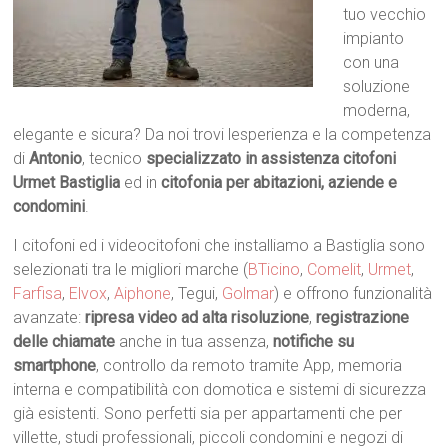
tuo vecchio
impianto
con una
soluzione
moderna,
elegante e sicura? Da noi trovi lesperienza e la competenza
di
Antonio
, tecnico
specializzato in assistenza citofoni
Urmet Bastiglia
ed in
citofonia per abitazioni, aziende e
condomini
.
I citofoni ed i videocitofoni che installiamo a Bastiglia sono
selezionati tra le migliori marche (
BTicino
,
Comelit
,
Urmet
,
Farfisa
,
Elvox
,
Aiphone
, Tegui,
Golmar
) e offrono funzionalità
avanzate:
ripresa video ad alta risoluzione
,
registrazione
delle chiamate
anche in tua assenza,
notifiche su
smartphone
, controllo da remoto tramite App, memoria
interna e compatibilità con domotica e sistemi di sicurezza
già esistenti. Sono perfetti sia per appartamenti che per
villette, studi professionali, piccoli condomini e negozi di