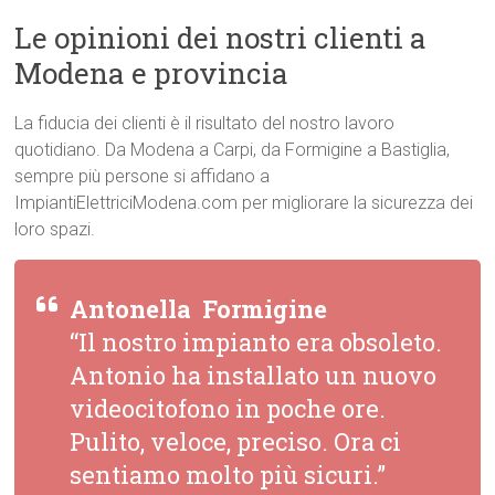
Le opinioni dei nostri clienti a
Modena e provincia
La fiducia dei clienti è il risultato del nostro lavoro
quotidiano. Da Modena a Carpi, da Formigine a Bastiglia,
sempre più persone si affidano a
ImpiantiElettriciModena.com per migliorare la sicurezza dei
loro spazi.
Antonella  Formigine
“Il nostro impianto era obsoleto.
Antonio ha installato un nuovo
videocitofono in poche ore.
Pulito, veloce, preciso. Ora ci
sentiamo molto più sicuri.”