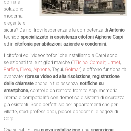
con una
soluzione
moderna,
elegante e
sicura? Da noi trovi lesperienza e la competenza di
Antonio
,
tecnico
specializzato in assistenza citofoni Aiphone Carpi
ed in
citofonia per abitazioni, aziende e condomini
.
I citofoni ed i videocitofoni che installiamo a Carpi sono
selezionati tra le migliori marche (
BTicino
,
Comelit
,
Urmet
,
Farfisa
,
Elvox
,
Aiphone
, Tegui,
Golmar
) e offrono funzionalità
avanzate:
ripresa video ad alta risoluzione
,
registrazione
delle chiamate
anche in tua assenza,
notifiche su
smartphone
, controllo da remoto tramite App, memoria
interna e compatibilità con domotica e sistemi di sicurezza
già esistenti. Sono perfetti sia per appartamenti che per
villette, studi professionali, piccoli condomini e negozi di
Carpi.
Che si tratti di una
nuova installazione
, una
riparazione