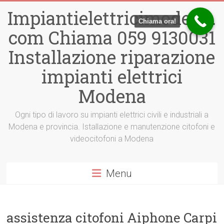
Vai
Impiantielettricimodena.
al
Chiama ora!
contenuto
com Chiama 059 9130031
Installazione riparazione
impianti elettrici
Modena
Ogni tipo di lavoro su impianti elettrici civili e industriali a
Modena e provincia. Istallazione e manutenzione citofoni e
videocitofoni a Modena
Menu
assistenza citofoni Aiphone Carpi