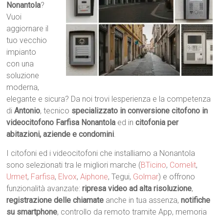
Nonantola
?
Vuoi
aggiornare il
tuo vecchio
impianto
con una
soluzione
moderna,
elegante e sicura? Da noi trovi lesperienza e la competenza
di
Antonio
, tecnico
specializzato in conversione citofono in
videocitofono Farfisa Nonantola
ed in
citofonia per
abitazioni, aziende e condomini
.
I citofoni ed i videocitofoni che installiamo a Nonantola
sono selezionati tra le migliori marche (
BTicino
,
Comelit
,
Urmet
,
Farfisa
,
Elvox
,
Aiphone
, Tegui,
Golmar
) e offrono
funzionalità avanzate:
ripresa video ad alta risoluzione
,
registrazione delle chiamate
anche in tua assenza,
notifiche
su smartphone
, controllo da remoto tramite App, memoria