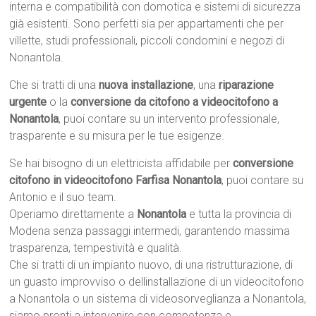
interna e compatibilità con domotica e sistemi di sicurezza
già esistenti. Sono perfetti sia per appartamenti che per
villette, studi professionali, piccoli condomini e negozi di
Nonantola.
Che si tratti di una
nuova installazione
, una
riparazione
urgente
o la
conversione da citofono a videocitofono a
Nonantola
, puoi contare su un intervento professionale,
trasparente e su misura per le tue esigenze.
Se hai bisogno di un elettricista affidabile per
conversione
citofono in videocitofono Farfisa Nonantola
, puoi contare su
Antonio e il suo team.
Operiamo direttamente a
Nonantola
e tutta la provincia di
Modena senza passaggi intermedi, garantendo massima
trasparenza, tempestività e qualità.
Che si tratti di un impianto nuovo, di una ristrutturazione, di
un guasto improvviso o dellinstallazione di un videocitofono
a Nonantola o un sistema di videosorveglianza a Nonantola,
siamo pronti a intervenire con competenza e