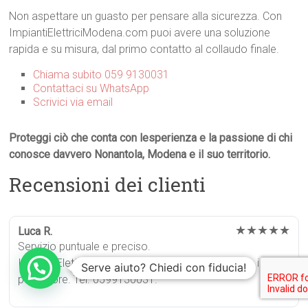
Non aspettare un guasto per pensare alla sicurezza. Con
ImpiantiElettriciModena.com puoi avere una soluzione
rapida e su misura, dal primo contatto al collaudo finale.
Chiama subito 059 9130031
Contattaci su WhatsApp
Scrivici via email
Proteggi ciò che conta con lesperienza e la passione di chi
conosce davvero Nonantola, Modena e il suo territorio.
Recensioni dei clienti
★★★★★
Luca R.
Servizio puntuale e preciso.
ImpiantiElettriciModena.com ha risolto un guasto in
Serve aiuto? Chiedi con fiducia!
poche ore. Tel. 0599130031.