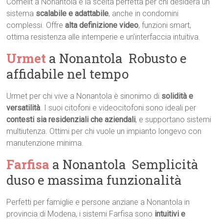
Comelit a Nonantola è la scelta perfetta per chi desidera un
sistema
scalabile e adattabile
, anche in condomini
complessi. Offre
alta definizione video
, funzioni smart,
ottima resistenza alle intemperie e un’interfaccia intuitiva.
Urmet
a Nonantola  Robusto e
affidabile nel tempo
Urmet per chi vive a Nonantola è sinonimo di
solidità e
versatilità
. I suoi citofoni e videocitofoni sono ideali per
contesti sia residenziali che aziendali
, e supportano sistemi
multiutenza. Ottimi per chi vuole un impianto longevo con
manutenzione minima.
Farfisa
a Nonantola  Semplicità
duso e massima funzionalità
Perfetti per famiglie e persone anziane a Nonantola in
provincia di Modena, i sistemi Farfisa sono
intuitivi e