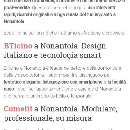
solo con marchi affidabili, innovativi e con un ottimo servizio
post-vendita
. Questo ci permette di garantirti
interventi
rapidi, ricambi originali e lunga durata del tuo impianto a
Nonantola
.
Ecco i principali brand che trattiamo su Modena e provincia:
BTicino
a Nonantola  Design
italiano e tecnologia smart
BTicino a Nonantola è leader nel settore della domotica e
della videocitofonia. I suoi impianti si distinguono per
lestetica elegante
,
lintegrazione con smartphone
e
la facilità
duso
. Ideali per appartamenti, ville e aziende di Nonantola
che cercano un prodotto bello e funzionale.
Comelit
a Nonantola  Modulare,
professionale, su misura