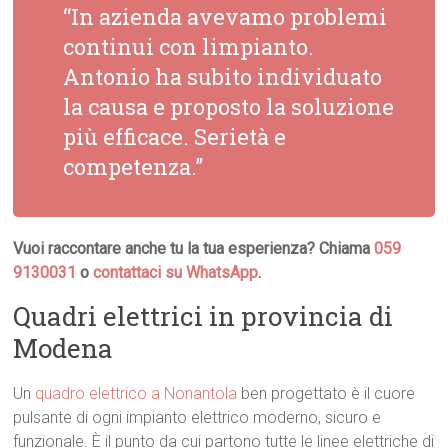
“In azienda avevamo problemi
continui con limpianto.
Antonio ha subito individuato
la causa e proposto la soluzione
più efficace. Serietà e
competenza.”
Vuoi raccontare anche tu la tua esperienza? Chiama
059
9130031
o
contattaci su WhatsApp
.
Quadri elettrici in provincia di
Modena
Un
quadro elettrico a Nonantola
ben progettato è il cuore
pulsante di ogni impianto elettrico moderno, sicuro e
funzionale. È il punto da cui partono tutte le linee elettriche di