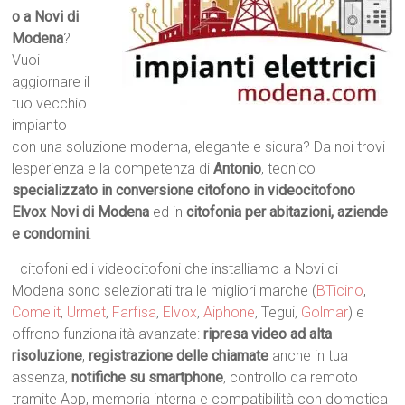
o a Novi di
Modena
?
Vuoi
aggiornare il
tuo vecchio
impianto
con una soluzione moderna, elegante e sicura? Da noi trovi
lesperienza e la competenza di
Antonio
, tecnico
specializzato in conversione citofono in videocitofono
Elvox Novi di Modena
ed in
citofonia per abitazioni, aziende
e condomini
.
I citofoni ed i videocitofoni che installiamo a Novi di
Modena sono selezionati tra le migliori marche (
BTicino
,
Comelit
,
Urmet
,
Farfisa
,
Elvox
,
Aiphone
, Tegui,
Golmar
) e
offrono funzionalità avanzate:
ripresa video ad alta
risoluzione
,
registrazione delle chiamate
anche in tua
assenza,
notifiche su smartphone
, controllo da remoto
tramite App, memoria interna e compatibilità con domotica