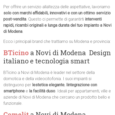
Per offrire un servizio allaltezza delle aspettative, lavoriamo
solo con marchi affidabili, innovativi e con un ottimo servizio
post-vendita
. Questo ci permette di garantirti
interventi
rapidi, ricambi originali e lunga durata del tuo impianto a Novi
di Modena
.
Ecco i principali brand che trattiamo su Modena e provincia:
BTicino
a Novi di Modena  Design
italiano e tecnologia smart
BTicino a Novi di Modena è leader nel settore della
domotica e della videocitofonia. I suoi impianti si
distinguono per
lestetica elegante
,
lintegrazione con
smartphone
e
la facilità duso
. Ideali per appartamenti, ville e
aziende di Novi di Modena che cercano un prodotto bello e
funzionale.
Comelit
a Novi di Modena 