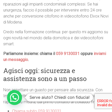
riparazioni agli impianti condominiali complessi. Se hai
unurgenza, faccio il possibile per intervenire entro 24 ore
anche per conversione citofono in videocitofono Elvox Novi
di Modena.
Credo nella formazione continua: per questo mi aggiorno su
ogni novità nel mondo della domotica e dei videocitofoni
smart.
Parliamone insieme: chiama il
059 9130031
oppure
inviami
un messaggio
.
Agisci oggi: sicurezza e
assistenza sono a un passo
Non aspettare un guasto per pensare alla sicurezza. Con
ImpiantiElettriciModena.com puoi avere una soluzione
Serve aiuto? Chiedi con fiducia!
rapida e su misura, dal primo contatto al collaudo finale.
Chiama subito 059 9130031