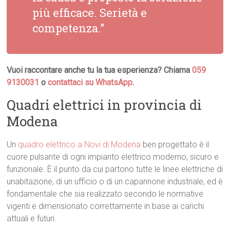
più efficace. Serietà e
competenza.”
Vuoi raccontare anche tu la tua esperienza? Chiama
059
9130031
o
contattaci su WhatsApp
.
Quadri elettrici in provincia di
Modena
Un
quadro elettrico a Novi di Modena
ben progettato è il
cuore pulsante di ogni impianto elettrico moderno, sicuro e
funzionale. È il punto da cui partono tutte le linee elettriche di
unabitazione, di un ufficio o di un capannone industriale, ed è
fondamentale che sia realizzato secondo le normative
vigenti e dimensionato correttamente in base ai carichi
attuali e futuri.