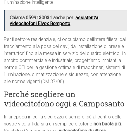
lilluminazione intelligente.
Chiama 0599130031 anche per
assistenza
videocitofoni Elvox Bomporto
Per il settore residenziale, ci occupiamo dellintera filiera: dal
tracciamento alla posa dei cavi, dallinstallazione di prese e
interruttori fino alla messa in servizio del quadro elettrico. In
ambito commerciale e industriale, progettiamo impianti a
norme CEI per la gestione ottimale di macchinari, sistemi di
illuminazione, climatizzazione e sicurezza, con attenzione
alle norme vigenti (DM 37/08).
Perché scegliere un
videocitofono oggi a Camposanto
In unepoca in cui la sicurezza è sempre più al centro delle
nostre vite, affidarsi a un semplice citofono
non basta più
.
Se abiti a Camposanto, un
videocitofono di ultima