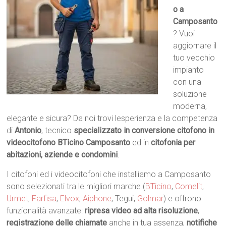
o a
Camposanto
? Vuoi
aggiornare il
tuo vecchio
impianto
con una
soluzione
moderna,
elegante e sicura? Da noi trovi lesperienza e la competenza
di
Antonio
, tecnico
specializzato in conversione citofono in
videocitofono BTicino Camposanto
ed in
citofonia per
abitazioni, aziende e condomini
.
I citofoni ed i videocitofoni che installiamo a Camposanto
sono selezionati tra le migliori marche (
BTicino
,
Comelit
,
Urmet
,
Farfisa
,
Elvox
,
Aiphone
, Tegui,
Golmar
) e offrono
funzionalità avanzate:
ripresa video ad alta risoluzione
,
registrazione delle chiamate
anche in tua assenza,
notifiche