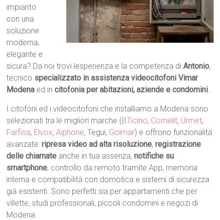
impianto
con una
soluzione
moderna,
elegante e
sicura? Da noi trovi lesperienza e la competenza di
Antonio
,
tecnico
specializzato in assistenza videocitofoni Vimar
Modena
ed in
citofonia per abitazioni, aziende e condomini
.
I citofoni ed i videocitofoni che installiamo a Modena sono
selezionati tra le migliori marche (
BTicino
,
Comelit
,
Urmet
,
Farfisa
,
Elvox
,
Aiphone
, Tegui,
Golmar
) e offrono funzionalità
avanzate:
ripresa video ad alta risoluzione
,
registrazione
delle chiamate
anche in tua assenza,
notifiche su
smartphone
, controllo da remoto tramite App, memoria
interna e compatibilità con domotica e sistemi di sicurezza
già esistenti. Sono perfetti sia per appartamenti che per
villette, studi professionali, piccoli condomini e negozi di
Modena.