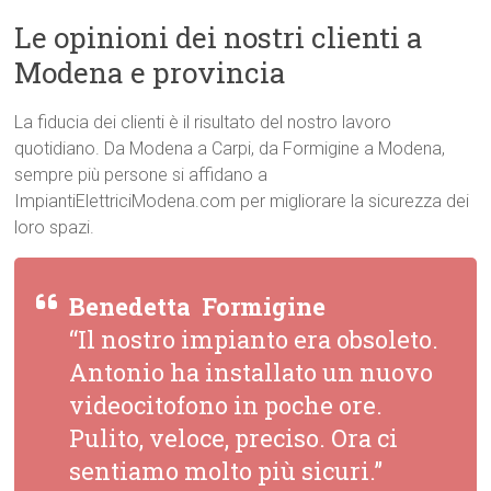
Le opinioni dei nostri clienti a
Modena e provincia
La fiducia dei clienti è il risultato del nostro lavoro
quotidiano. Da Modena a Carpi, da Formigine a Modena,
sempre più persone si affidano a
ImpiantiElettriciModena.com per migliorare la sicurezza dei
loro spazi.
Benedetta  Formigine
“Il nostro impianto era obsoleto.
Antonio ha installato un nuovo
videocitofono in poche ore.
Pulito, veloce, preciso. Ora ci
sentiamo molto più sicuri.”