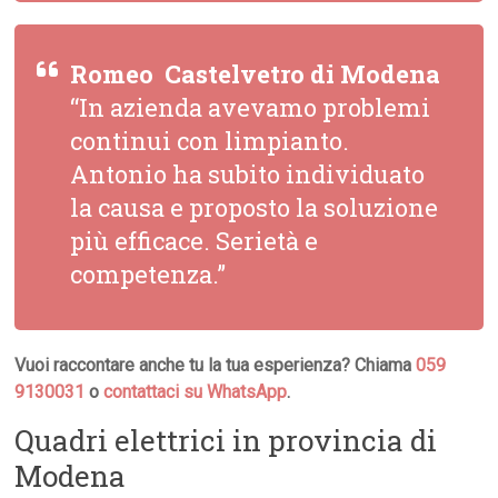
Romeo  Castelvetro di Modena
“In azienda avevamo problemi
continui con limpianto.
Antonio ha subito individuato
la causa e proposto la soluzione
più efficace. Serietà e
competenza.”
Vuoi raccontare anche tu la tua esperienza? Chiama
059
9130031
o
contattaci su WhatsApp
.
Quadri elettrici in provincia di
Modena