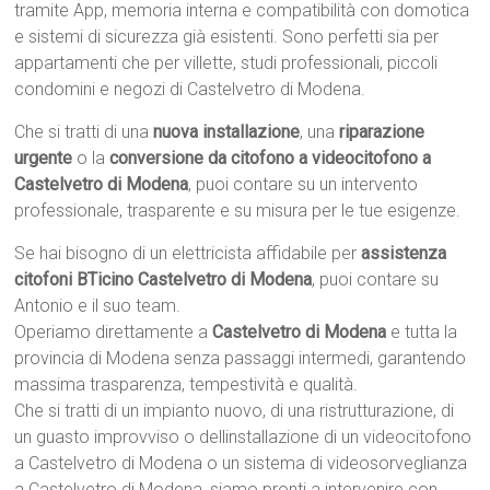
tramite App, memoria interna e compatibilità con domotica
e sistemi di sicurezza già esistenti. Sono perfetti sia per
appartamenti che per villette, studi professionali, piccoli
condomini e negozi di Castelvetro di Modena.
Che si tratti di una
nuova installazione
, una
riparazione
urgente
o la
conversione da citofono a videocitofono a
Castelvetro di Modena
, puoi contare su un intervento
professionale, trasparente e su misura per le tue esigenze.
Se hai bisogno di un elettricista affidabile per
assistenza
citofoni BTicino Castelvetro di Modena
, puoi contare su
Antonio e il suo team.
Operiamo direttamente a
Castelvetro di Modena
e tutta la
provincia di Modena senza passaggi intermedi, garantendo
massima trasparenza, tempestività e qualità.
Che si tratti di un impianto nuovo, di una ristrutturazione, di
un guasto improvviso o dellinstallazione di un videocitofono
a Castelvetro di Modena o un sistema di videosorveglianza
a Castelvetro di Modena, siamo pronti a intervenire con