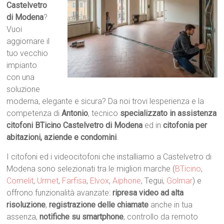
Castelvetro
di Modena
?
Vuoi
aggiornare il
tuo vecchio
impianto
con una
soluzione
moderna, elegante e sicura? Da noi trovi lesperienza e la
competenza di
Antonio
, tecnico
specializzato in assistenza
citofoni BTicino Castelvetro di Modena
ed in
citofonia per
abitazioni, aziende e condomini
.
I citofoni ed i videocitofoni che installiamo a Castelvetro di
Modena sono selezionati tra le migliori marche (
BTicino
,
Comelit
,
Urmet
,
Farfisa
,
Elvox
,
Aiphone
, Tegui,
Golmar
) e
offrono funzionalità avanzate:
ripresa video ad alta
risoluzione
,
registrazione delle chiamate
anche in tua
assenza,
notifiche su smartphone
, controllo da remoto