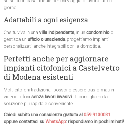
se sei fuori casa. Ideale per chi viaggia o lavora tutto il
giorno.
Adattabili a ogni esigenza
Che tu viva in una
villa indipendente
, in un
condominio
o
gestisca un
ufficio o unazienda
, progettiamo impianti
personalizzati, anche integrabili con la domotica.
Perfetti anche per aggiornare
impianti citofonici a Castelvetro
di Modena esistenti
Molti citofoni tradizionali possono essere trasformati in
videocitofoni
senza lavori invasivi
. Ti consigliamo la
soluzione più rapida e conveniente.
Chiedi subito una consulenza gratuita al
059 9130031
oppure contattaci su
WhatsApp
: rispondiamo in pochi minuti!